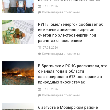
и
07.08.2026
перспективы
к
Комментарии
отключены
БелОМО.
записи
Александр
Есть
Лукашенко
РУП «Гомельэнерго» сообщает об
и
посещает
изменении номеров лицевых
три
Вилейский
счетов по электроэнергии при
тысячи!
район
В
расчетах с населением
Брагинском
07.08.2026
районе
к
Комментарии
отключены
чествуют
записи
лидеров
РУП
жатвы
В Брагинском РОЧС рассказали, что
«Гомельэнерго»
с начала года в области
сообщает
зафиксировано 673 возгорания в
об
изменении
природных экосистемах
номеров
07.08.2026
лицевых
к
Комментарии
отключены
счетов
записи
по
В
электроэнергии
6 августа в Мозырском районе
Брагинском
при