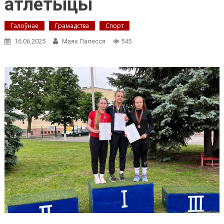
атлетыцы
Галоўнае
Грамадства
Спорт
16.06.2025
Маяк Палесся
545