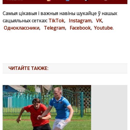
Самыя цікавыя і важныя навіны шукайце ў нашых
сацыяльных сетках:
TikTok
,
Instagram
,
VK
,
Одноклассники
,
Telegram
,
Facebook
,
Youtube
.
ЧИТАЙТЕ ТАКЖЕ: