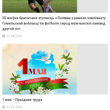
30 жніўня брагінчане згуляюць з Лоевам у рамках чэмпіянату
Гомельскай вобласці па футболе сярод мужчынскіх каманд
другой лігі
27.08.2025
1 мая – Праздник труда
01.05.2026