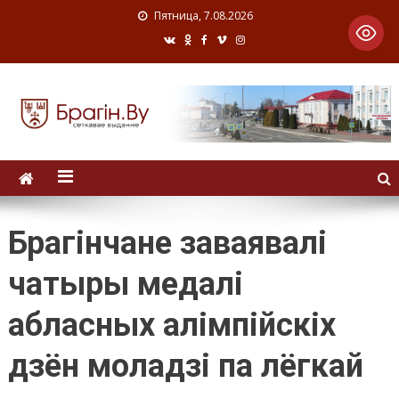
Пятница, 7.08.2026
Брагінчане заваявалі
чатыры медалі
абласных алімпійскіх
дзён моладзі па лёгкай