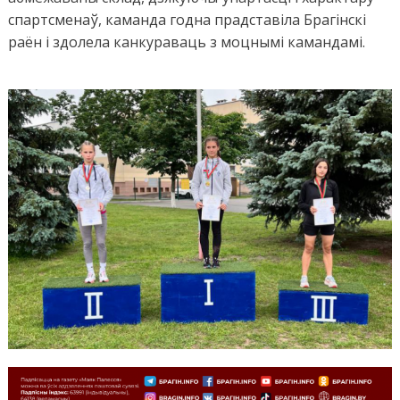
спартсменаў, каманда годна прадставіла Брагінскі
раён і здолела канкураваць з моцнымі камандамі.