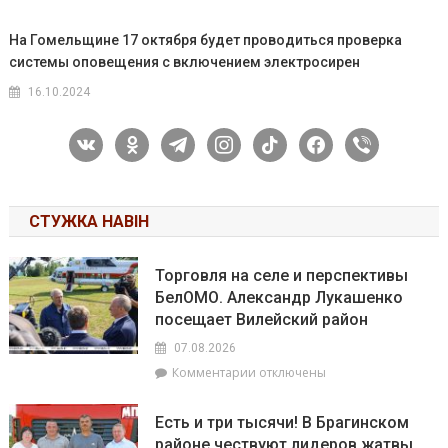
На Гомельщине 17 октября будет проводиться проверка
системы оповещения с включением электросирен
16.10.2024
vkontakte
odnoklassniki
telegram
instagram
tiktok
facebook
viber
СТУЖКА НАВІН
Торговля на селе и перспективы
БелОМО. Александр Лукашенко
посещает Вилейский район
07.08.2026
к
Комментарии
отключены
записи
Торговля
Есть и три тысячи! В Брагинском
на
районе чествуют лидеров жатвы
селе