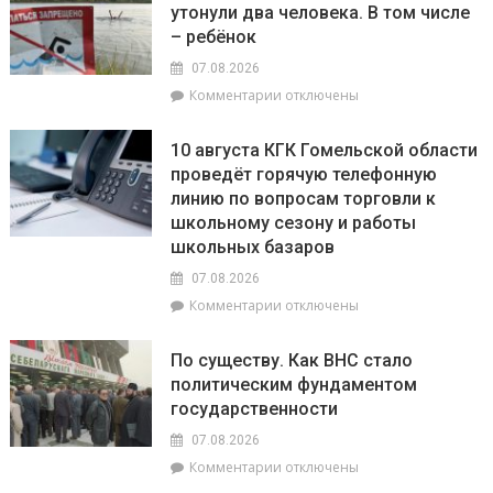
утонули два человека. В том числе
РОЧС
расчетах
– ребёнок
рассказали,
с
что
населением
07.08.2026
с
к
Комментарии
отключены
начала
записи
года
6
в
10 августа КГК Гомельской области
августа
области
проведёт горячую телефонную
в
зафиксировано
линию по вопросам торговли к
Мозырском
673
районе
школьному сезону и работы
возгорания
утонули
школьных базаров
в
два
природных
07.08.2026
человека.
экосистемах
В
к
Комментарии
отключены
том
записи
числе
10
По существу. Как ВНС стало
–
августа
политическим фундаментом
ребёнок
КГК
государственности
Гомельской
области
07.08.2026
проведёт
к
Комментарии
отключены
горячую
записи
телефонную