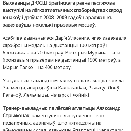
Выхаванцы ДЮСШ Брагінскага раёна паспяхова
выступілі на лёгкаатлетычных спаборніцтвах сярод
юнакоў і дзяўчат 2008–2009 гадоў нараджэння,
заваяваўшы некалькі прызавых месцаў.
Асабліва вызначылася Дар’я Уласенка, якая заваявала
сярэбраны медаль на дыстанцыі 100 метраў і
бронзавы – на 200 метраў. Вікторыя Мурына стала
бронзавым прызёрам на дыстанцыі 1500 метраў, а
Марыя Галко – на 400 метраў.
У агульным камандным заліку наша каманда заняла
7-е месца, апярэдзіўшы Калінкавічы, Рэчыцу, Лоеў,
Рагачоў, Лельчыцы, Чачэрск і Хойнікі.
Трэнер-выкладчык па лёгкай атлетыцы Аляксандр
Стрыжонак
, каментуючы выступленне сваіх
падапечных, адзначыў, што нягледзячы на
абмежаваны склад, дзякуючы ўпартасці і характару