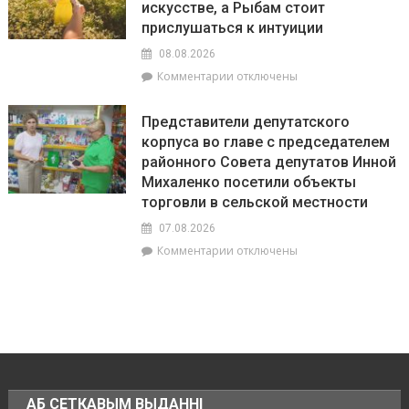
искусстве, а Рыбам стоит
по
20
прислушаться к интуиции
августа
08.08.2026
на
к
Комментарии
отключены
Брагинщине
записи
проходит
Гороскоп
районный
Представители депутатского
на
смотр-
корпуса во главе с председателем
8
конкурс
районного Совета депутатов Инной
августа:
«Лучшая
Весы
Михаленко посетили объекты
придомовая
сегодня
территория
торговли в сельской местности
будут
2026
07.08.2026
особенно
года»
успешны
к
Комментарии
отключены
в
записи
искусстве,
Представители
а
депутатского
Рыбам
корпуса
стоит
во
прислушаться
главе
к
с
интуиции
председателем
АБ СЕТКАВЫМ ВЫДАННІ
районного