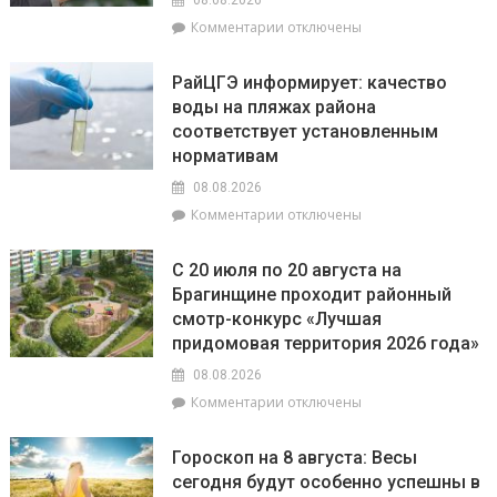
08.08.2026
всех,
к
Комментарии
отключены
а
записи
Львы
В
будут
РайЦГЭ информирует: качество
Брагинском
на
воды на пляжах района
РОВД
пике
соответствует установленным
рассказали,
энергии
какое
нормативам
наказание
08.08.2026
предусмотрено
к
Комментарии
отключены
за
записи
незаконное
РайЦГЭ
использование
С 20 июля по 20 августа на
информирует:
БПЛА
Брагинщине проходит районный
качество
смотр-конкурс «Лучшая
воды
на
придомовая территория 2026 года»
пляжах
08.08.2026
района
к
Комментарии
отключены
соответствует
записи
установленным
С
нормативам
Гороскоп на 8 августа: Весы
20
сегодня будут особенно успешны в
июля