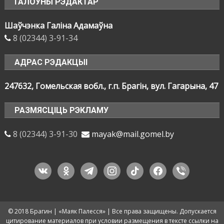
ГАЛОЎНЫ РЭДАКТАР
Шаўчэнка Галіна Адамаўна
8 (02344) 3-91-34
АДРАС РЭДАКЦЫІ
247632, Гомельская вобл., г.п. Брагін, вул. Гагарына, 47
РАЗМЯСЦІЦЬ РЭКЛАМУ
8 (02344) 3-91-30
mayak@mail.gomel.by
vkontakte
odnoklassniki
telegram
instagram
tiktok
facebook
viber
© 2018 Брагин | «Маяк Палесся» | Все права защищены. Допускается
цитирование материалов при условии размещения в тексте ссылки на