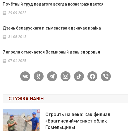
Почётный труд педагога всегда вознаграждается
29.09.2022
Дзень беларускага пісьменства адзначае краіна
31.08.2013
7 апреля отмечается Всемирный день здоровья
07.04.2025
vkontakte
odnoklassniki
telegram
instagram
tiktok
facebook
viber
СТУЖКА НАВІН
Строить на века: как филиал
«Брагинский»меняет облик
Гомельщины