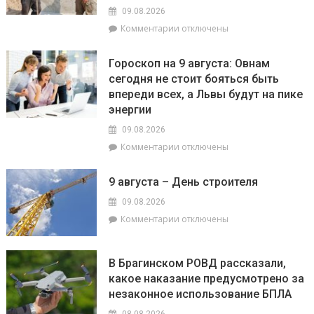
09.08.2026
к
Комментарии
отключены
записи
Строить
Гороскоп на 9 августа: Овнам
на
сегодня не стоит бояться быть
века:
впереди всех, а Львы будут на пике
как
филиал
энергии
«Брагинский»меняет
09.08.2026
облик
к
Комментарии
отключены
Гомельщины
записи
Гороскоп
9 августа – День строителя
на
9
09.08.2026
августа:
к
Комментарии
отключены
Овнам
записи
сегодня
9
не
августа
В Брагинском РОВД рассказали,
стоит
–
какое наказание предусмотрено за
бояться
День
быть
незаконное использование БПЛА
строителя
впереди