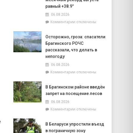
объектов
равный +38.9°
к
06.08.2026
началу
учебного
к
Комментарии
отключены
года
записи
Жара
Осторожно, гроза: спасатели
ставит
Брагинского РОЧС
рекорды.
На
рассказали, что делать в
метеостанции
непогоду
«Мозырь»
06.08.2026
побит
к
Комментарии
отключены
национальный
записи
месячный
Осторожно,
рекорд
В Брагинском районе введён
гроза:
августа
запрет на посещение лесов
спасатели
равный
Брагинского
+38.9°
06.08.2026
РОЧС
к
Комментарии
отключены
рассказали,
записи
что
В
е
делать
В Беларуси упростили въезд
Брагинском
в
в пограничную зону
районе