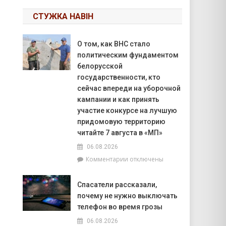
СТУЖКА НАВІН
О том, как ВНС стало
политическим фундаментом
белорусской
государственности, кто
сейчас впереди на уборочной
кампании и как принять
участие конкурсе на лучшую
придомовую территорию
читайте 7 августа в «МП»
06.08.2026
к
Комментарии
отключены
записи
О
Спасатели рассказали,
том,
почему не нужно выключать
как
ВНС
телефон во время грозы
стало
06.08.2026
политическим