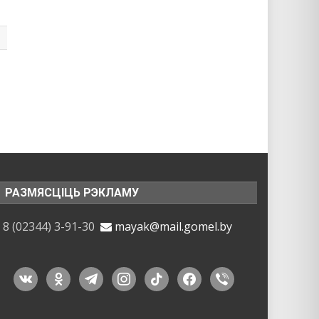
РАЗМЯСЦІЦЬ РЭКЛАМУ
8 (02344) 3-91-30
mayak@mail.gomel.by
vkontakte
odnoklassniki
telegram
instagram
tiktok
facebook
viber