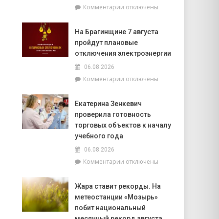
к
Комментарии
отключены
фундаментом
записи
белорусской
Спасатели
государственности,
На Брагинщине 7 августа
рассказали,
кто
пройдут плановые
почему
сейчас
не
отключения электроэнергии
впереди
нужно
на
06.08.2026
выключать
уборочной
к
Комментарии
отключены
телефон
кампании
записи
во
и
На
время
как
Екатерина Зенкевич
Брагинщине
грозы
принять
проверила готовность
7
участие
августа
торговых объектов к началу
конкурсе
пройдут
учебного года
на
плановые
лучшую
06.08.2026
отключения
придомовую
к
Комментарии
отключены
электроэнергии
территорию
записи
читайте
Екатерина
7
Жара ставит рекорды. На
Зенкевич
августа
метеостанции «Мозырь»
проверила
в
готовность
побит национальный
«МП»
торговых
месячный рекорд августа