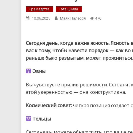
Грамадства
Гэта цікава
10.06.2025
Маяк Палесся
476
Сегодня день, когда важна ясность. Ясность
вас к тому, чтобы навести порядок — как во 
раньше было размытым, может проясниться. 
Овны
Вы чувствуете прилив решимости. Сегодня ле
этой уверенностью — она конструктивна.
Космический совет:
четкая позиция создает 
Тельцы
Сегодня вы можете обнаружить, что ваше те