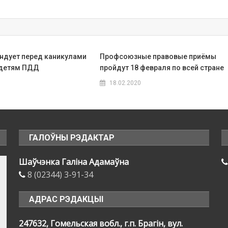
ндует перед каникулами
Профсоюзные правовые приёмы
 детям ПДД
пройдут 18 февраля по всей стране
18.02.2020
ГАЛОЎНЫ РЭДАКТАР
Шаўчэнка Галіна Адамаўна
8 (02344) 3-91-34
АДРАС РЭДАКЦЫІ
247632, Гомельская вобл., г.п. Брагін, вул.