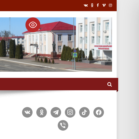
vkontakte
odnoklassniki
telegram
instagram
tiktok
facebook
viber