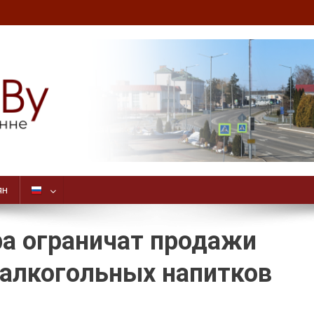
ян
ра ограничат продажи
оалкогольных напитков