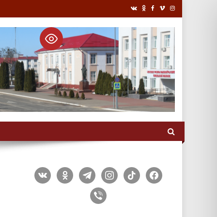
vkontakte
odnoklassniki
telegram
instagram
tiktok
facebook
viber