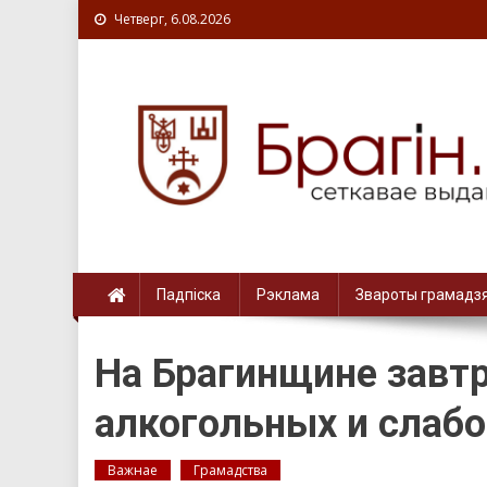
Четверг, 6.08.2026
Падпіска
Рэклама
Звароты грамадз
На Брагинщине завт
алкогольных и слаб
Важнае
Грамадства