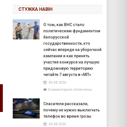
СТУЖКА НАВІН
О том, как ВНС стало
политическим фундаментом
белорусской
государственности, кто
сейчас впереди на уборочной
кампании и как принять
участие конкурсе на лучшую
придомовую территорию
читайте 7 августа в «МП»
06.08.2026
к
Комментарии
отключены
записи
О
Спасатели рассказали,
том,
почему не нужно выключать
как
ВНС
телефон во время грозы
стало
06.08.2026
политическим