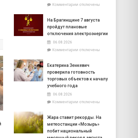
к
Комментарии
отключены
фундаментом
записи
белорусской
Спасатели
государственности,
На Брагинщине 7 августа
рассказали,
кто
пройдут плановые
почему
сейчас
не
отключения электроэнергии
впереди
нужно
на
06.08.2026
выключать
уборочной
к
Комментарии
отключены
телефон
кампании
записи
во
и
На
время
как
Екатерина Зенкевич
Брагинщине
грозы
принять
проверила готовность
7
участие
августа
торговых объектов к началу
конкурсе
пройдут
учебного года
на
плановые
лучшую
06.08.2026
отключения
придомовую
к
Комментарии
отключены
электроэнергии
территорию
записи
читайте
Екатерина
7
Жара ставит рекорды. На
Зенкевич
августа
й
метеостанции «Мозырь»
проверила
в
готовность
побит национальный
«МП»
торговых
месячный рекорд августа