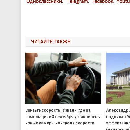
Одноклассники
,
Telegram
,
Facebook
,
Youtu
ЧИТАЙТЕ ТАКЖЕ:
Снизьте скорость! Узнали, где на
Александр 
Гомельщине 3 сентября установлены
подписал У
новые камеры контроля скорости
эффективно
(надзорной