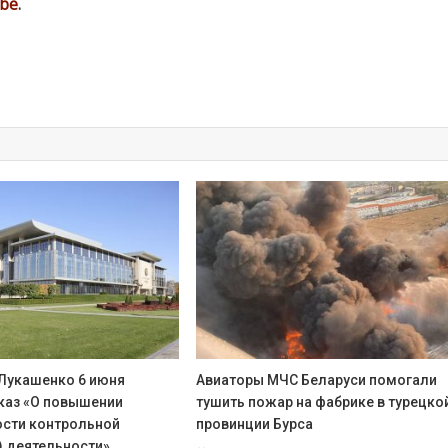
be
.
Лукашенко 6 июня
Авиаторы МЧС Беларуси помогали
каз «О повышении
тушить пожар на фабрике в турецко
сти контрольной
провинции Бурса
) деятельности»