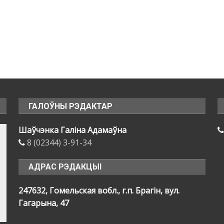
ГАЛОЎНЫ РЭДАКТАР
Шаўчэнка Галіна Адамаўна
8 (02344) 3-91-34
АДРАС РЭДАКЦЫІ
247632, Гомельская вобл., г.п. Брагін, вул.
Гагарына, 47