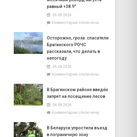
объектов
равный +38.9°
к
06.08.2026
началу
учебного
к
Комментарии
отключены
года
записи
Жара
Осторожно, гроза: спасатели
ставит
Брагинского РОЧС
рекорды.
На
рассказали, что делать в
метеостанции
непогоду
«Мозырь»
06.08.2026
побит
к
Комментарии
отключены
национальный
записи
месячный
Осторожно,
рекорд
В Брагинском районе введён
гроза:
августа
запрет на посещение лесов
спасатели
равный
Брагинского
+38.9°
06.08.2026
РОЧС
к
Комментарии
отключены
рассказали,
записи
что
В
делать
В Беларуси упростили въезд
Брагинском
в
в пограничную зону
районе