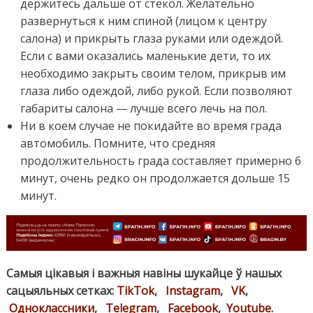
держитесь дальше от стекол. Желательно
развернуться к ним спиной (лицом к центру
салона) и прикрыть глаза руками или одеждой.
Если с вами оказались маленькие дети, то их
необходимо закрыть своим телом, прикрыв им
глаза либо одеждой, либо рукой. Если позволяют
габариты салона — лучше всего лечь на пол.
Ни в коем случае не покидайте во время града
автомобиль. Помните, что средняя
продолжительность града составляет примерно 6
минут, очень редко он продолжается дольше 15
минут.
Самыя цікавыя і важныя навіны шукайце ў нашых
сацыяльных сетках:
TikTok
,
Instagram
,
VK
,
Одноклассники
,
Telegram
,
Facebook
,
Youtube
.