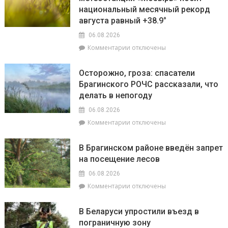
августа
национальный месячный рекорд
готовность
в
торговых
августа равный +38.9°
«МП»
объектов
06.08.2026
к
к
Комментарии
отключены
началу
записи
учебного
Жара
года
Осторожно, гроза: спасатели
ставит
Брагинского РОЧС рассказали, что
рекорды.
делать в непогоду
На
метеостанции
06.08.2026
«Мозырь»
к
Комментарии
отключены
побит
записи
национальный
Осторожно,
месячный
В Брагинском районе введён запрет
гроза:
рекорд
на посещение лесов
спасатели
августа
Брагинского
равный
06.08.2026
РОЧС
+38.9°
к
Комментарии
отключены
рассказали,
записи
что
В
делать
В Беларуси упростили въезд в
Брагинском
в
пограничную зону
районе