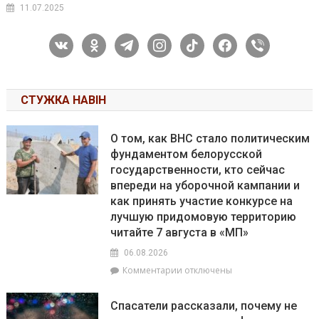
11.07.2025
vkontakte
odnoklassniki
telegram
instagram
tiktok
facebook
viber
СТУЖКА НАВІН
О том, как ВНС стало политическим
фундаментом белорусской
государственности, кто сейчас
впереди на уборочной кампании и
как принять участие конкурсе на
лучшую придомовую территорию
читайте 7 августа в «МП»
06.08.2026
к
Комментарии
отключены
записи
О
Спасатели рассказали, почему не
том,