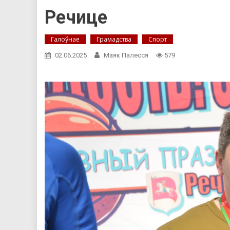
Речице
Галоўнае
Грамадства
Спорт
02.06.2025
Маяк Палесся
579