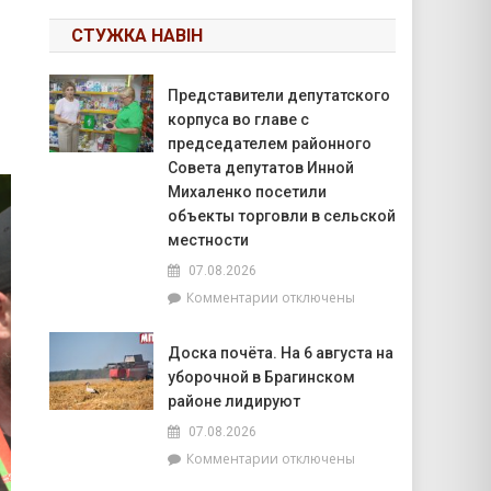
СТУЖКА НАВІН
Представители депутатского
корпуса во главе с
председателем районного
Совета депутатов Инной
Михаленко посетили
объекты торговли в сельской
местности
07.08.2026
к
Комментарии
отключены
записи
Представители
Доска почёта. На 6 августа на
депутатского
уборочной в Брагинском
корпуса
во
районе лидируют
главе
07.08.2026
с
к
Комментарии
отключены
председателем
записи
районного