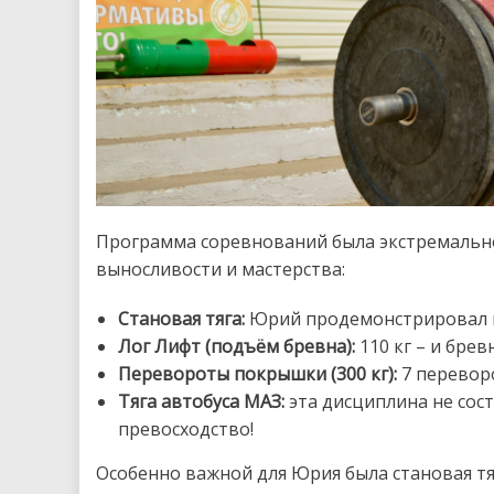
Программа соревнований была экстремальн
выносливости и мастерства:
Становая тяга:
Юрий продемонстрировал не
Лог Лифт (подъём бревна):
110 кг – и бре
Перевороты покрышки (300 кг):
7 переворо
Тяга автобуса МАЗ:
эта дисциплина не сост
превосходство!
Особенно важной для Юрия была становая тя