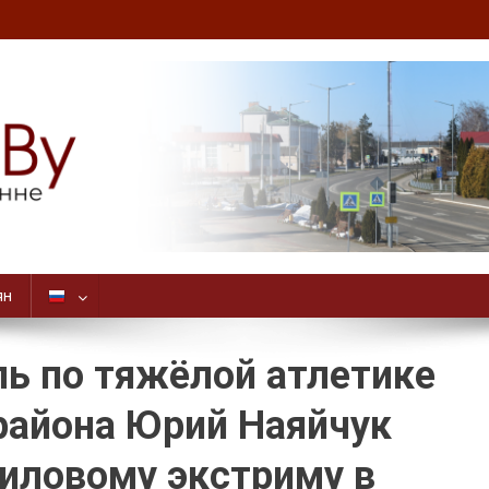
ян
ь по тяжёлой атлетике
айона Юрий Наяйчук
силовому экстриму в