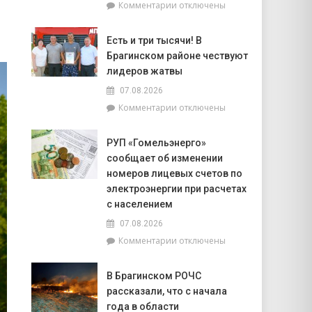
к
Комментарии
отключены
попасть
записи
на
Торговля
фестиваль
Есть и три тысячи! В
на
«Зов
Брагинском районе чествуют
селе
Полесья»
и
лидеров жатвы
перспективы
07.08.2026
БелОМО.
к
Комментарии
отключены
Александр
записи
Лукашенко
Есть
посещает
РУП «Гомельэнерго»
и
Вилейский
сообщает об изменении
три
район
тысячи!
номеров лицевых счетов по
В
электроэнергии при расчетах
Брагинском
с населением
районе
07.08.2026
чествуют
лидеров
к
Комментарии
отключены
жатвы
записи
РУП
В Брагинском РОЧС
«Гомельэнерго»
рассказали, что с начала
сообщает
об
года в области