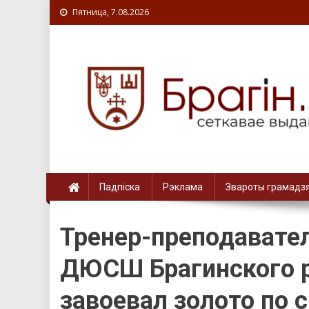
Пятница, 7.08.2026
Падпіска
Рэклама
Звароты грамадз
Тренер-преподавател
ДЮСШ Брагинского р
завоевал золото по 