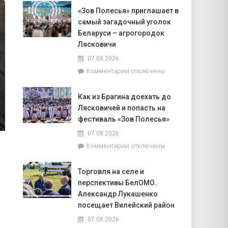
Доска
Совета
«Зов Полесья» приглашает в
почёта.
депутатов
самый загадочный уголок
На
Инной
6
Беларуси – агрогородок
Михаленко
августа
Лясковичи
посетили
на
объекты
07.08.2026
уборочной
торговли
к
Комментарии
отключены
в
в
записи
Брагинском
сельской
«Зов
районе
местности
Как из Брагина доехать до
Полесья»
лидируют
Лясковичей и попасть на
приглашает
в
фестиваль «Зов Полесья»
самый
07.08.2026
загадочный
к
Комментарии
отключены
уголок
записи
Беларуси
Как
–
Торговля на селе и
из
агрогородок
перспективы БелОМО.
Брагина
Лясковичи
доехать
Александр Лукашенко
до
посещает Вилейский район
Лясковичей
07.08.2026
и