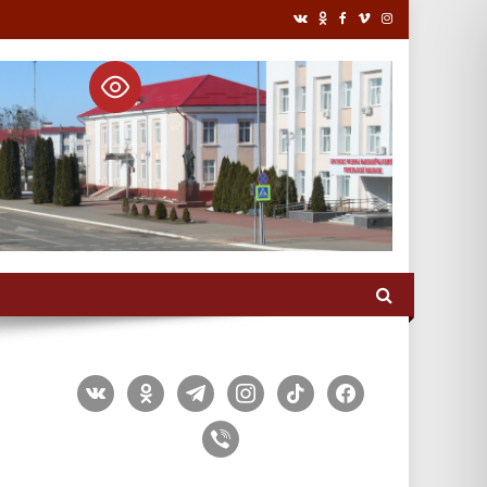
vkontakte
odnoklassniki
telegram
instagram
tiktok
facebook
viber