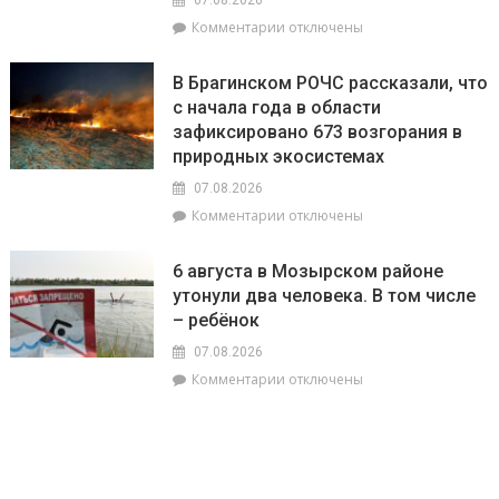
районе
к
Комментарии
отключены
чествуют
записи
лидеров
РУП
жатвы
В Брагинском РОЧС рассказали, что
«Гомельэнерго»
с начала года в области
сообщает
зафиксировано 673 возгорания в
об
изменении
природных экосистемах
номеров
07.08.2026
лицевых
к
Комментарии
отключены
счетов
записи
по
В
электроэнергии
6 августа в Мозырском районе
Брагинском
при
утонули два человека. В том числе
РОЧС
расчетах
– ребёнок
рассказали,
с
что
населением
07.08.2026
с
к
Комментарии
отключены
начала
записи
года
6
в
августа
области
в
зафиксировано
Мозырском
673