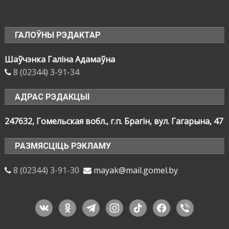
ГАЛОЎНЫ РЭДАКТАР
Шаўчэнка Галіна Адамаўна
8 (02344) 3-91-34
АДРАС РЭДАКЦЫІ
247632, Гомельская вобл., г.п. Брагін, вул. Гагарына, 47
РАЗМЯСЦІЦЬ РЭКЛАМУ
8 (02344) 3-91-30
mayak@mail.gomel.by
vkontakte
odnoklassniki
telegram
instagram
tiktok
facebook
viber