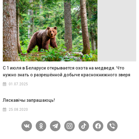
С 1 июля в Беларуси открывается охота на медведя. Что
нужно знать о разрешённой добыче краснокнижного зверя
01.07.2025
Ляскавічы запрашаюць!
25.08.2020
vkontakte
odnoklassniki
telegram
instagram
tiktok
facebook
viber