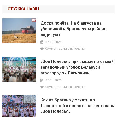
СТУЖКА НАВІН
Доска почёта. На 6 августа на
уборочной в Брагинском районе
лидируют
07.08.2026
к
Комментарии
отключены
записи
Доска
«Зов Полесья» приглашает в самый
почёта.
загадочный уголок Беларуси –
На
агрогородок Лясковичи
6
августа
07.08.2026
на
к
Комментарии
отключены
уборочной
записи
в
«Зов
Брагинском
Как из Брагина доехать до
Полесья»
районе
Лясковичей и попасть на фестиваль
приглашает
лидируют
«Зов Полесья»
в
самый