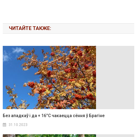
ЧИТАЙТЕ ТАКЖЕ:
Без ападкаў і да + 16°C чакаецца сёння ў Брагіне
31.10.2023