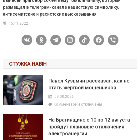
Вынесен приговор 26-летнему гомельчанину, который
размещал в телеграм-канале нацистскую символику,
антисемитские и расистские высказывания
15.11.2022
vkontakte
odnoklassniki
telegram
instagram
tiktok
facebook
viber
СТУЖКА НАВІН
Павел Кузьмин рассказал, как не
стать жертвой мошенников
09.08.2026
к
Комментарии
отключены
записи
Павел
На Брагинщине с 10 по 12 августа
Кузьмин
пройдут плановые отключения
рассказал,
электроэнергии
как
не