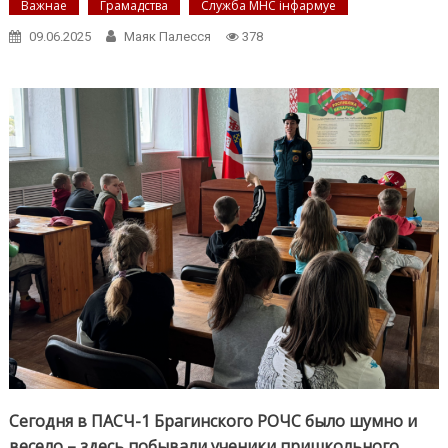
Важнае
Грамадства
Служба МНС інфармуе
09.06.2025
Маяк Палесся
378
Сегодня в
ПАСЧ-1
Брагинского РОЧС было шумно и
весело – здесь побывали ученики пришкольного