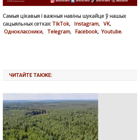
Самыя цікавыя і важныя навіны шукайце ў нашых
сацыяльных сетках:
TikTok
,
Instagram
,
VK
,
Одноклассники
,
Telegram
,
Facebook
,
Youtube
.
ЧИТАЙТЕ ТАКЖЕ: