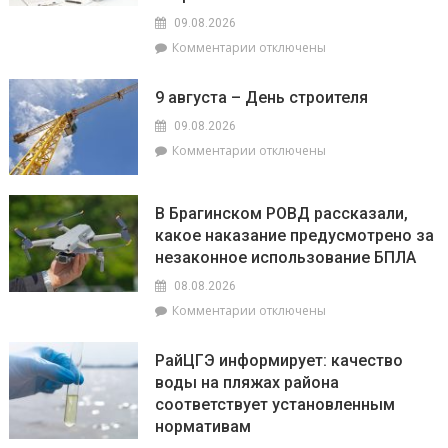
«Брагинский»
09.08.2026
меняет
к
Комментарии
отключены
облик
записи
Гомельщины
Гороскоп
9 августа – День строителя
на
9
09.08.2026
августа:
к
Комментарии
отключены
Овнам
записи
сегодня
9
не
августа
В Брагинском РОВД рассказали,
стоит
–
какое наказание предусмотрено за
бояться
День
быть
незаконное использование БПЛА
строителя
впереди
08.08.2026
всех,
к
Комментарии
отключены
а
записи
Львы
В
будут
РайЦГЭ информирует: качество
Брагинском
на
воды на пляжах района
РОВД
пике
соответствует установленным
рассказали,
энергии
какое
нормативам
наказание