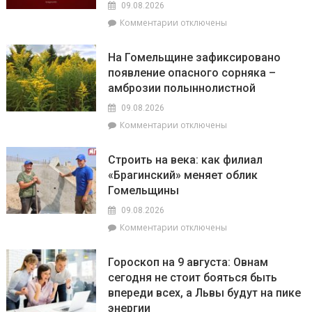
09.08.2026
стать
к
Комментарии
отключены
жертвой
записи
мошенников
На
На Гомельщине зафиксировано
Брагинщине
появление опасного сорняка –
с
амброзии полыннолистной
10
по
09.08.2026
12
к
Комментарии
отключены
августа
записи
пройдут
На
плановые
Строить на века: как филиал
Гомельщине
отключения
«Брагинский» меняет облик
зафиксировано
электроэнергии
Гомельщины
появление
опасного
09.08.2026
сорняка
к
Комментарии
отключены
–
записи
амброзии
Строить
полыннолистной
Гороскоп на 9 августа: Овнам
на
сегодня не стоит бояться быть
века:
впереди всех, а Львы будут на пике
как
филиал
энергии