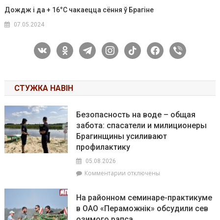
Дождж і да + 16°C чакаецца сёння ў Брагіне
07.05.2024
vkontakte
odnoklassniki
telegram
instagram
tiktok
facebook
viber
СТУЖКА НАВІН
Безопасность на воде – общая
забота: спасатели и милиционеры
Брагинщины усиливают
профилактику
05.08.2026
к
Комментарии
отключены
записи
Безопасность
На районном семинаре-практикуме
на
в ОАО «Пераможнік» обсудили сев
воде
озимого рапса
–