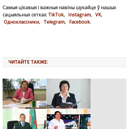
Самыя цікавыя і важныя навіны шукайце ў нашых
сацыяльных сетках:
TikTok
,
Instagram
,
VK
,
Одноклассники
,
Telegram
,
Facebook
.
ЧИТАЙТЕ ТАКЖЕ: