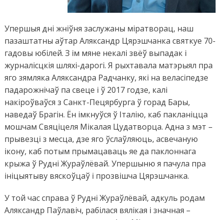
Упершыя дні жніўня заслужаны міратворац, наш
пазаштатны аўтар Аляксандр Цярэшчанка святкуе 70-
гадовы юбілей. З ім мяне некалі звёў выпадак і
журналісцкія шляхі-дарогі. Я рыхтавала матэрыял пра
яго зямляка Аляксандра Радчанку, які на веласіпедзе
падарожнічаў па свеце і ў 2017 годзе, калі
накіроўваўся з Санкт-Пецярбурга ў горад Бары,
наведаў Брагін. Ён імкнуўся ў Італію, каб пакланіцца
мошчам Свяціцеля Мікалая Цудатворца. Адна з мэт –
прывезці з месца, дзе яго ўслаўляюць, асвечаную
ікону, каб потым прымацаваць яе да паклоннага
крыжа ў Рудні Жураўлёвай. Упершыню я пачула пра
ініцыятыву вяскоўцаў і прозвішча Цярэшчанка.
У той час справа ў Рудні Жураўлёвай, адкуль родам
Аляксандр Паўлавіч, рабілася вялікая і значная –