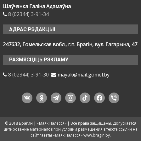
Шаўчэнка Галіна Адамаўна
8 (02344) 3-91-34
АДРАС РЭДАКЦЫІ
247632, Гомельская вобл., г.п. Брагін, вул. Гагарына, 47
РАЗМЯСЦІЦЬ РЭКЛАМУ
8 (02344) 3-91-30
mayak@mail.gomel.by
vkontakte
odnoklassniki
telegram
instagram
tiktok
facebook
viber
© 2018 Брагин | «Маяк Палесся» | Все права защищены. Допускается
цитирование материалов при условии размещения в тексте ссылки на
сайт газеты «Маяк Палесся» www.bragin.by.