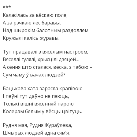
***
Каласілась за вёскаю поле,
А за рэчкаю лес баравы,
Над шырокім балотным раздоллем
Кружылі калісь журавы.
Тут працавалі з вясёлым настроем,
Вяселлі гулялі, хрысцілі дзяцей…
А сёння што сталася, вёска, з табою –
Сум чаму ў вачах людзей?
Бацькава хата зарасла крапівою
І пеўні тут даўно не пяюць,
Толькі вішні вясенняй парою
Колерам белым у вёсцы цвітуць.
Рудня мая, Рудня Жураўлёва,
Шчырых людзей адна сям’я.