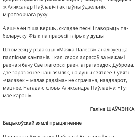
ж Аляксандр Паўлавіч і актыўны ўдзельнік
міратворчага руху.
А яшчэ ён піша вершы, складае песні і гаворыць па-
беларуску. Фізік па прафесіі і лірык у душы.
Штомесяц у рэдакцыі «Маяка Палесся» аналізуецца
падпісная кампанія. І калі сярод адрасоў за межамі
раёна я бачу Светлагорскі раён, аграгарадок Дуброва,
дзе зараз жыве наш зямляк, на душы святлее. Сувязь
«чалавек – малая радзіма» не страчана, наадварот,
мацнее. Нагадаю словы Аляксандра Паўлавіча: «Тут
мае карані».
Галіна ШАЎЧЭНКА
Бацькоўскай зямлі прыцягненне
Паважаны Аляксандр Паўлавіч! Вы сапраўдны