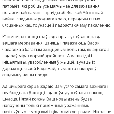
патрыёт, які робіць усё магчымае для захавання
гістарычнай памяці і праўды аб Вялікай Айчыннай
вайне, спадчыны роднага краю, перадачы гэтых
бясцэнных каштоўнасцей падрастаючаму пакаленню.
Юныя міратворцы заўсёды прыслухоўваюцца да
вашага меркавання, цэняць і паважаюць Вас як
чалавека з багатым жыццёвым вопытам, як аднаго з
лідараў міратворчай дзейнасці. А вашы ідэі і
ініцыятывы, увасобленныя ў жыццё, вучаць іх
даражыць сваёй Радзімай, тым, што пакінулі ў
спадчыну нашы продкі.
Ад шчырага сэрца жадаю Вам усяго самага важнага і
неабходнага ў жыцці: здароўя, душэўнага спакою,
шчасця. Няхай кожны Ваш новы дзень будзе
напоўнены толькі прыемнымі ўражаннямі,
пазітыўнымі эмоцыямі і цікавымі сустрэчамі. Ніколі не