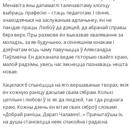
Менавіта яны дапамаглі таленавітаму хлопцу
выбраць прафесію – стаць педагогам. І сёння,
знаходзячыся на заслужаным адпачынку, ён не
пакідае працы. Любоў да дзяцей, да абранай справы
бярэ верх. Пры размове ён выказвае хваляванне за
моладзь, за яе будучыню, а сённяшнім юнакам і
дзяўчатам ёсць чаму павучыцца ў Аляксандра
Паўлавіча. Ён дасканала ведае гісторыю свайго краю,
малой радзімы, увесь час імкнецца пазнаваць нешта
новае.
Хацелася б спыніццца на яго вершаваных творах, якія
ён кожную раніцу дасылае сваім сябрам. Колькі
цеплыні і любові ў іх: як да людзей, так і да роднага
краю. Кожны дзень ён вітае сваіх сяброў словамі:
«Добрай раніцы, Дарагі Чалавек!…» Прачытаўшы іх,
на душы становіцца неяк спакойна і радасна.