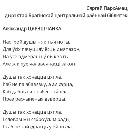
Сяргей ПархАмец,
дырэктар Брагінскай цэнтральнай раённай бібліятэкі
Аляксандр ЦЯРЭШЧАНКА
Настрой душы – як тыя ноты,
Для ўсіх пачуццяў ёсць дыяпазон,
На ўсё адмераны ў ёй квоты,
Але ж кіруе чалавечнасці закон.
Душы так хочацца цяпла,
Каб не па абавязку, а ад сэрца,
Каб дабрыня з нябёс зайшла
Праз расчыненыя дзверцы.
Душы так хочацца цяпла,
І словам мы сяброўскім рады,
І каб не зайздрасць у ёй жыла,