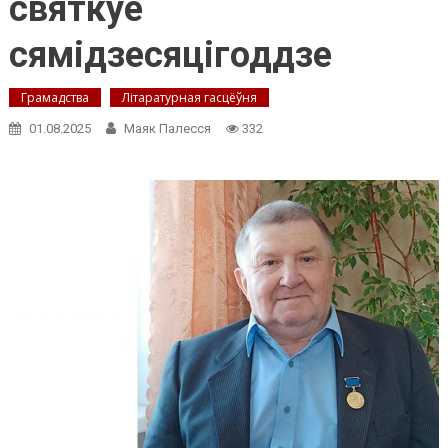
святкуе
сямідзесяцігоддзе
Грамадства
Літаратурная гасцёўня
01.08.2025
Маяк Палесся
332