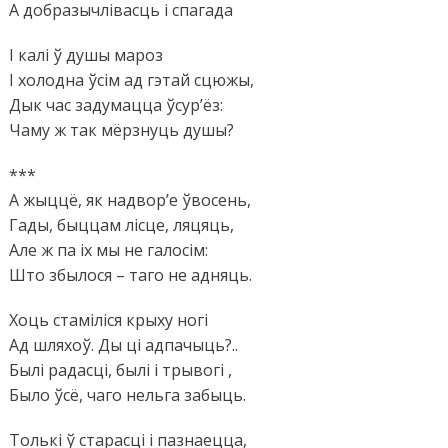
А добразычлівасць і спагада
І калі ў душы мароз
І холодна ўсім ад гэтай сцюжы,
Дык час задумацца ўсур’ёз:
Чаму ж так мёрзнуць душы?
***
А жыццё, як надвор’е ўвосень,
Гады, быццам лісце, ляцяць,
Але ж па іх мы не галосім:
Што збылося – таго не адняць.
Хоць стаміліся крыху ногі
Ад шляхоў. Ды ці адпачыць?..
Былі радасці, былі і трывогі ,
Было ўсё, чаго нельга забыць.
Толькі ў старасці і пазнаецца,