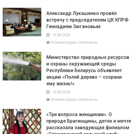
записи
зерна
15
с
Александр Лукашенко провёл
и
учетом
встречу с председателем ЦК КПРФ
16
рапса
Геннадием Зюгановым
августа
Беларусь
10.08.2026
впервые
к
Комментарии
отключены
примет
записи
один
Александр
из
Министерство природных ресурсов
Лукашенко
этапов
и охраны окружающей среды
провёл
чемпионата
Республики Беларусь объявляет
встречу
по
с
акцию «Полей дерево – сохрани
дрифту
председателем
ему жизнь!»
RDS
ЦК
Open
10.08.2026
КПРФ
Геннадием
к
Комментарии
отключены
Зюгановым
записи
Министерство
«Три вопроса женщинам». О
природных
природе Брагинщины, детях и мечте
ресурсов
рассказала заведующая филиалом
и
охраны