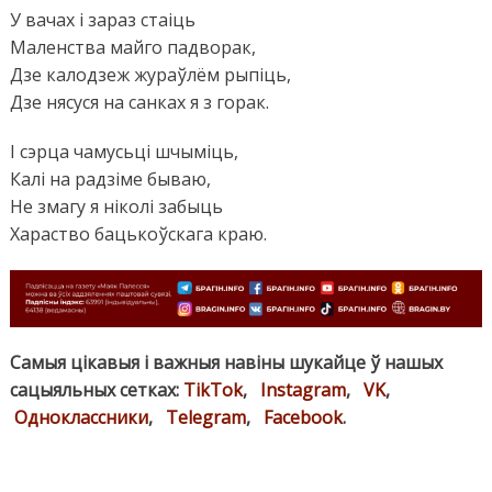
У вачах і зараз стаіць
Маленства майго падворак,
Дзе калодзеж жураўлём рыпіць,
Дзе нясуся на санках я з горак.
І сэрца чамусьці шчыміць,
Калі на радзіме бываю,
Не змагу я ніколі забыць
Хараство бацькоўскага краю.
Самыя цікавыя і важныя навіны шукайце ў нашых
сацыяльных сетках:
TikTok
,
Instagram
,
VK
,
Одноклассники
,
Telegram
,
Facebook
.