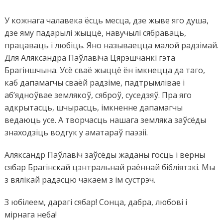
У кожнага чалавека ёсць месца, дзе жыве яго душа,
дзе яму падарылі жыццё, навучылі сябраваць,
працаваць і любіць. Яно называецца малой радзімай.
Для Аляксандра Паўлавіча Цярэшчанкі гэта
Брагіншчына. Усё сваё жыццё ён імкнецца да таго,
каб дапамагчы сваёй радзіме, падтрымлівае і
аб’ядноўвае землякоў, сяброў, суседзяў. Пра яго
адкрытасць, шчырасць, імкненне дапамагчы
ведаюць усе. А творчасць нашага земляка заўсёды
знаходзіць водгук у аматараў паэзіі.
Аляксандр Паўлавіч заўсёды жаданы госць і верны
сябар Брагінскай цэнтральнай раённай бібліятэкі. Мы
з вялікай радасцю чакаем з ім сустрэч.
З юбілеем, дарагі сябар! Сонца, дабра, любові і
мірнага неба!