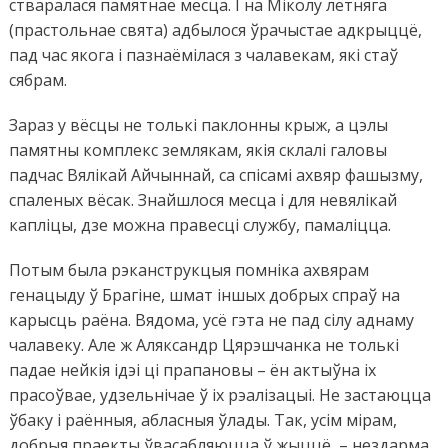
стваралася памятнае месца. І на Міколу летняга
(прастольнае свята) адбылося ўрачыстае адкрыццё,
пад час якога і пазнаёмілася з чалавекам, які стаў
сябрам.
Зараз у вёсцы не толькі паклонны крыж, а цэлы
памятны комплекс землякам, якія склалі галовы
падчас Вялікай Айчыннай, са спісамі ахвяр фашызму,
спаленых вёсак. Знайшлося месца і для невялікай
капліцы, дзе можна правесці службу, памаліцца.
Потым была рэканструкцыя помніка ахвярам
генацыду ў Брагіне, шмат іншых добрых спраў на
карысць раёна. Вядома, усё гэта не пад сілу аднаму
чалавеку. Але ж Аляксандр Цярэшчанка не толькі
падае нейкія ідэі ці прапановы – ён актыўна іх
прасоўвае, удзельнічае ў іх рэалізацыі. Не застаюцца
ўбаку і раённыя, абласныя ўлады. Так, усім мірам,
добрыя праекты ўвасабляюцца ў жыццё, – нездарма