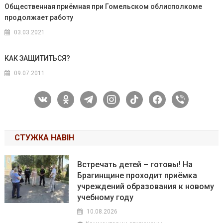
Общественная приёмная при Гомельском облисполкоме
продолжает работу
03.03.2021
КАК ЗАЩИТИТЬСЯ?
09.07.2011
vkontakte
odnoklassniki
telegram
instagram
tiktok
facebook
viber
СТУЖКА НАВІН
Встречать детей – готовы! На
Брагинщине проходит приёмка
учреждений образования к новому
учебному году
10.08.2026