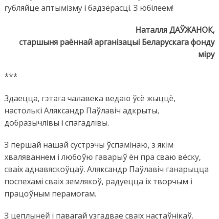
губляйце аптымізму і бадзёрасці. З юбілеем!
Наталля ДАЎЖАНОК,
старшыня раённай арганізацыі Беларускага фонду
міру
***
Здаецца, гэтага чалавека ведаю ўсё жыццё,
настолькі Аляксандр Паўлавіч адкрыты,
добразычлівы і спагадлівы.
З першай нашай сустрэчы ўспамінаю, з якім
хваляваннем і любоўю гаварыў ён пра сваю вёску,
сваіх аднавяскоўцаў. Аляксандр Паўлавіч ганарыцца
поспехамі сваіх землякоў, радуецца іх творчым і
працоўным перамогам.
З цеплынёй і павагай узгадвае сваіх настаўнікаў.