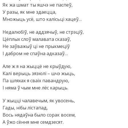
Як жа шмат ты яшчэ не паспеў,
У разы, як мне здаецца,
Множыць усё, што калісьці хацеў…
Недалюбіў, не аддзячыў, не стрэціў,
Цёплых слоў малавата сказаў,
Не заўважыў ці не прыкмеціў
І дабром не спаўна адказаў…
Але ж я на жыццё не крыўдую,
Калі верыць зязюлі – шчэ жыць,
Па шляхах я сваіх павандрую,
І няма ў чым мне лёс карыць.
У жыцці чалавечым, як увосень,
Гады, нібы лістапад,
Вось нядаўна было сорак восем,
А ўжо сёння мне семдзесят.