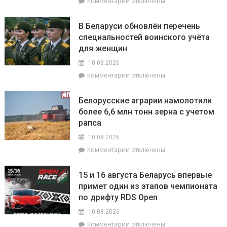
к
Комментарии
отключены
записи
Встречать
В Беларуси обновлён перечень
детей
специальностей воинского учёта
–
для женщин
готовы!
На
10.08.2026
Брагинщине
к
Комментарии
отключены
проходит
записи
приёмка
В
учреждений
Белорусские аграрии намолотили
Беларуси
образования
более 6,6 млн тонн зерна с учетом
обновлён
к
рапса
перечень
новому
специальностей
учебному
10.08.2026
воинского
году
к
Комментарии
отключены
учёта
записи
для
Белорусские
женщин
15 и 16 августа Беларусь впервые
аграрии
примет один из этапов чемпионата
намолотили
по дрифту RDS Open
более
6,6
10.08.2026
млн
к
Комментарии
отключены
тонн