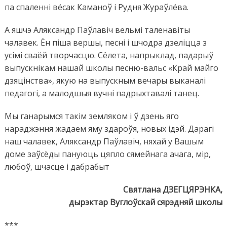
па спаленні вёсак Каманоў і Рудня Жураўлёва.
А яшчэ Аляксандр Паўлавіч вельмі таленавіты
чалавек. Ён піша вершы, песні і шчодра дзеліцца з
усімі сваёй творчасцю. Сёлета, напрыклад, падарыў
выпускнікам нашай школы песню-вальс «Край майго
дзяцінства», якую на выпускным вечары выканалі
педагогі, а малодшыя вучні падрыхтавалі танец.
Мы ганарымся такім земляком і ў дзень яго
нараджэння жадаем яму здароўя, новых ідэй. Дарагі
наш чалавек, Аляксандр Паўлавіч, няхай у Вашым
доме заўсёды пануюць цяпло сямейнага ачага, мір,
любоў, шчасце і дабрабыт
Святлана ДЗЕГЦЯРЭНКА,
дырэктар Вуглоўскай сярэдняй школы
***