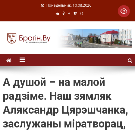
Понедельник, 10.08.2026
А душой – на малой
радзіме. Наш зямляк
Аляксандр Цярэшчанка,
заслужаны міратворац,