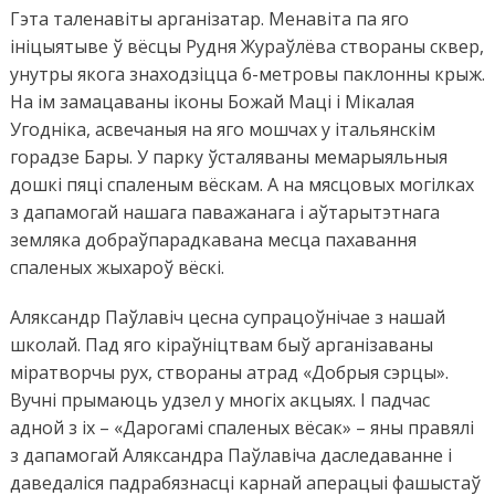
Гэта таленавіты арганізатар. Менавіта па яго
ініцыятыве ў вёсцы Рудня Жураўлёва створаны сквер,
унутры якога знаходзіцца 6-метровы паклонны крыж.
На ім замацаваны іконы Божай Маці і Мікалая
Угодніка, асвечаныя на яго мошчах у італьянскім
горадзе Бары. У парку ўсталяваны мемарыяльныя
дошкі пяці спаленым вёскам. А на мясцовых могілках
з дапамогай нашага паважанага і аўтарытэтнага
земляка добраўпарадкавана месца пахавання
спаленых жыхароў вёскі.
Аляксандр Паўлавіч цесна супрацоўнічае з нашай
школай. Пад яго кіраўніцтвам быў арганізаваны
міратворчы рух, створаны атрад «Добрыя сэрцы».
Вучні прымаюць удзел у многіх акцыях. І падчас
адной з іх – «Дарогамі спаленых вёсак» – яны правялі
з дапамогай Аляксандра Паўлавіча даследаванне і
даведаліся падрабязнасці карнай аперацыі фашыстаў