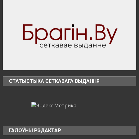
в
бригаде
филиала
«Брагинский»
ОАО
«Полесьестрой»
СТАТЫСТЫКА СЕТКАВАГА ВЫДАННЯ
ГАЛОЎНЫ РЭДАКТАР