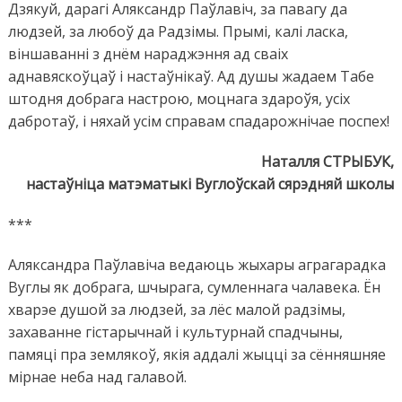
Дзякуй, дарагі Аляксандр Паўлавіч, за павагу да
людзей, за любоў да Радзімы. Прымі, калі ласка,
віншаванні з днём нараджэння ад сваіх
аднавяскоўцаў і настаўнікаў. Ад душы жадаем Табе
штодня добрага настрою, моцнага здароўя, усіх
дабротаў, і няхай усім справам спадарожнічае поспех!
Наталля СТРЫБУК,
настаўніца матэматыкі Вуглоўскай сярэдняй школы
***
Аляксандра Паўлавіча ведаюць жыхары аграгарадка
Вуглы як добрага, шчырага, сумленнага чалавека. Ён
хварэе душой за людзей, за лёс малой радзімы,
захаванне гістарычнай і культурнай спадчыны,
памяці пра землякоў, якія аддалі жыцці за сённяшняе
мірнае неба над галавой.