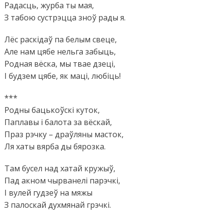
Радасць, журба ты мая,
З табою сустрэцца зноў рады я.
Лёс раскідаў па белым свеце,
Але нам цябе нельга забыць,
Родная вёска, мы твае дзеці,
І будзем цябе, як маці, любіць!
***
Родны бацькоўскі куток,
Паплавы і балота за вёскай,
Праз рэчку – драўляны масток,
Ля хаты вярба ды бярозка.
Там бусел над хатай кружыў,
Пад акном чырванелі парэчкі,
І вулей гудзеў на мяжы
З палоскай духмянай грэчкі.