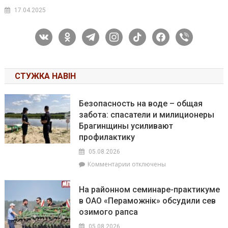
17.04.2025
vkontakte
odnoklassniki
telegram
instagram
tiktok
facebook
viber
СТУЖКА НАВІН
Безопасность на воде – общая
забота: спасатели и милиционеры
Брагинщины усиливают
профилактику
05.08.2026
к
Комментарии
отключены
записи
Безопасность
На районном семинаре-практикуме
на
в ОАО «Пераможнік» обсудили сев
воде
озимого рапса
–
общая
05.08.2026