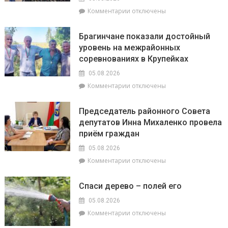
забота:
к
Комментарии
отключены
спасатели
записи
и
На
милиционеры
Брагинчане показали достойный
районном
Брагинщины
уровень на межрайонных
семинаре-
усиливают
соревнованиях в Крупейках
практикуме
профилактику
в
05.08.2026
ОАО
к
Комментарии
отключены
«Пераможнік»
записи
обсудили
Брагинчане
сев
Председатель районного Совета
показали
озимого
депутатов Инна Михаленко провела
достойный
рапса
приём граждан
уровень
на
05.08.2026
межрайонных
к
Комментарии
отключены
соревнованиях
записи
в
Председатель
Крупейках
Спаси дерево – полей его
районного
Совета
05.08.2026
депутатов
к
Комментарии
отключены
Инна
записи
Михаленко