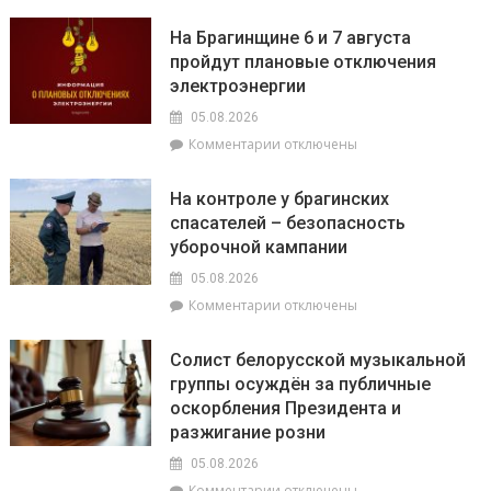
Спаси
провела
дерево
На Брагинщине 6 и 7 августа
приём
–
пройдут плановые отключения
граждан
полей
электроэнергии
его
05.08.2026
к
Комментарии
отключены
записи
На
На контроле у брагинских
Брагинщине
спасателей – безопасность
6
уборочной кампании
и
7
05.08.2026
августа
к
Комментарии
отключены
пройдут
записи
плановые
На
отключения
Солист белорусской музыкальной
контроле
электроэнергии
группы осуждён за публичные
у
оскорбления Президента и
брагинских
спасателей
разжигание розни
–
05.08.2026
безопасность
к
Комментарии
отключены