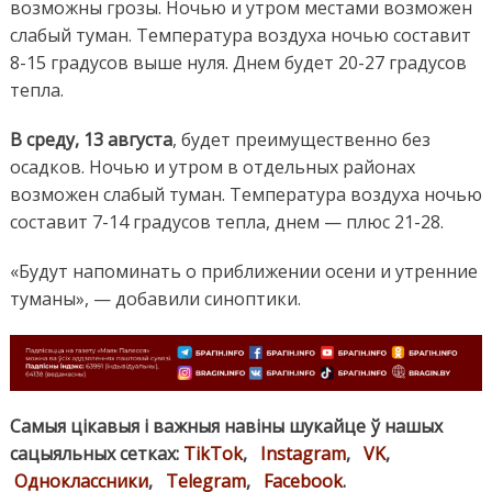
возможны грозы. Ночью и утром местами возможен
слабый туман. Температура воздуха ночью составит
8-15 градусов выше нуля. Днем будет 20-27 градусов
тепла.
В среду, 13 августа
, будет преимущественно без
осадков. Ночью и утром в отдельных районах
возможен слабый туман. Температура воздуха ночью
составит 7-14 градусов тепла, днем — плюс 21-28.
«Будут напоминать о приближении осени и утренние
туманы», — добавили синоптики.
Самыя цікавыя і важныя навіны шукайце ў нашых
сацыяльных сетках:
TikTok
,
Instagram
,
VK
,
Одноклассники
,
Telegram
,
Facebook
.