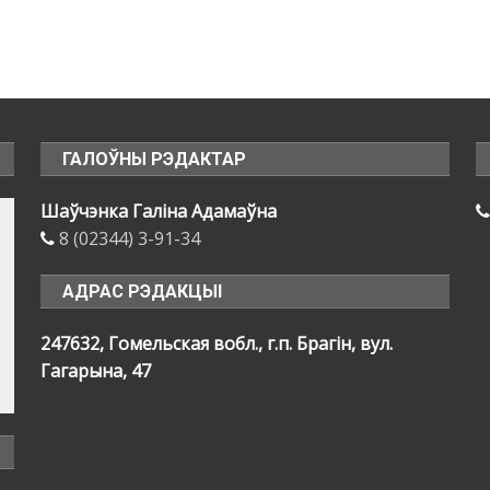
ГАЛОЎНЫ РЭДАКТАР
Шаўчэнка Галіна Адамаўна
8 (02344) 3-91-34
АДРАС РЭДАКЦЫІ
247632, Гомельская вобл., г.п. Брагін, вул.
Гагарына, 47