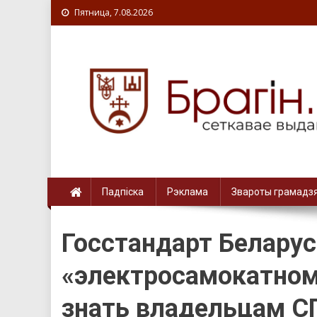
Пятница, 7.08.2026
Падпіска
Рэклама
Звароты грамадз
Госстандарт Беларус
«электросамокатном
знать владельцам 