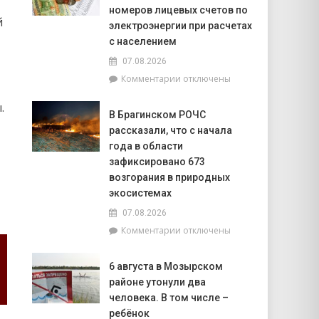
тысячи!
номеров лицевых счетов по
й
В
электроэнергии при расчетах
Брагинском
с населением
районе
07.08.2026
чествуют
лидеров
к
Комментарии
отключены
жатвы
записи
РУП
.
В Брагинском РОЧС
«Гомельэнерго»
рассказали, что с начала
сообщает
об
года в области
изменении
зафиксировано 673
номеров
возгорания в природных
лицевых
экосистемах
счетов
по
07.08.2026
электроэнергии
к
Комментарии
отключены
при
записи
расчетах
В
6 августа в Мозырском
с
Брагинском
населением
районе утонули два
РОЧС
рассказали,
человека. В том числе –
что
ребёнок