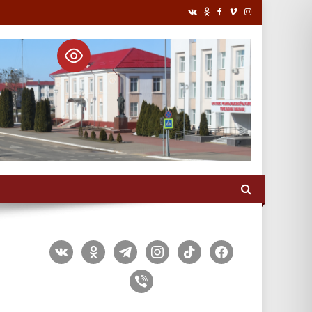
vkontakte
odnoklassniki
telegram
instagram
tiktok
facebook
viber