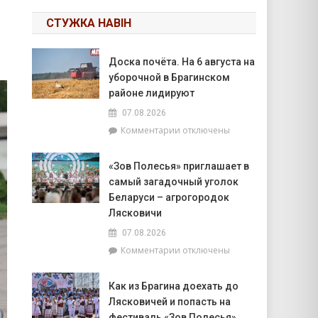
СТУЖКА НАВІН
Доска почёта. На 6 августа на
уборочной в Брагинском
районе лидируют
07.08.2026
к
Комментарии
отключены
записи
Доска
«Зов Полесья» приглашает в
почёта.
самый загадочный уголок
На
6
Беларуси – агрогородок
августа
Лясковичи
на
07.08.2026
уборочной
к
Комментарии
отключены
в
записи
Брагинском
«Зов
районе
Как из Брагина доехать до
Полесья»
лидируют
Лясковичей и попасть на
приглашает
в
фестиваль «Зов Полесья»