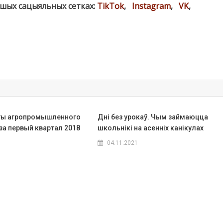
ашых сацыяльных сетках:
TikTok
,
Instagram
,
VK
,
ты агропромышленного
Дні без урокаў. Чым займаюцца
за первый квартал 2018
школьнікі на асенніх канікулах
04.11.2021