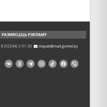
РАЗМЯСЦІЦЬ РЭКЛАМУ
8 (02344) 3-91-30
mayak@mail.gomel.by
vkontakte
odnoklassniki
telegram
instagram
tiktok
facebook
viber