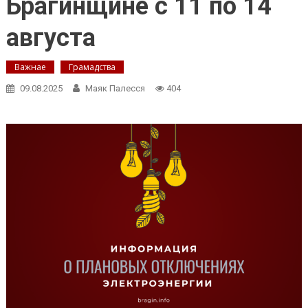
Брагинщине с 11 по 14
августа
Важнае
Грамадства
09.08.2025
Маяк Палесся
404