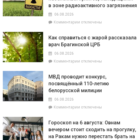
в зоне радиоактивного загрязнения
06.08.2026
к
Комментарии
отключены
записи
В
Как справиться с жарой рассказала
Беларуси
врач Брагинской ЦРБ
обновлен
перечень
06.08.2026
населенных
к
Комментарии
отключены
пунктов,
записи
находящихся
Как
в
МВД проводит конкурс,
справиться
зоне
посвящённый 110-летию
с
радиоактивного
белорусской милиции
жарой
загрязнения
рассказала
06.08.2026
врач
к
Комментарии
отключены
Брагинской
записи
ЦРБ
МВД
Гороскоп на 6 августа: Овнам
проводит
вечером стоит сходить на прогулку,
конкурс,
на Ракам нужно перестать брать на
посвящённый