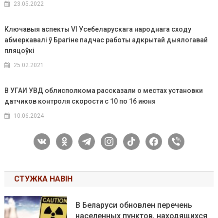
23.05.2022
Ключавыя аспекты VI Усебеларускага народнага сходу
абмеркавалі ў Брагіне падчас работы адкрытай дыялогавай
пляцоўкі
25.02.2021
В УГАИ УВД облисполкома рассказали о местах установки
датчиков контроля скорости с 10 по 16 июня
10.06.2024
vkontakte
odnoklassniki
telegram
instagram
tiktok
facebook
viber
СТУЖКА НАВІН
В Беларуси обновлен перечень
населенных пунктов, находящихся