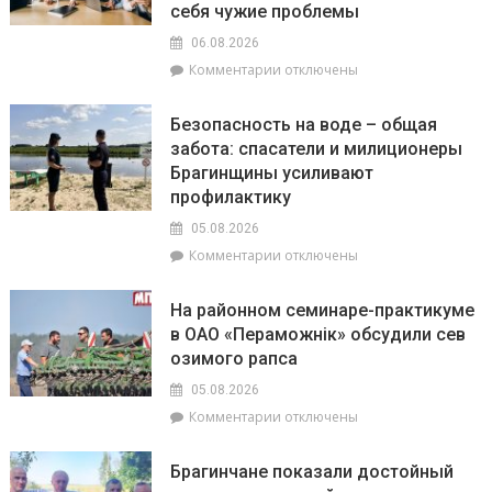
110-
себя чужие проблемы
летию
06.08.2026
белорусской
к
Комментарии
отключены
милиции
записи
Гороскоп
Безопасность на воде – общая
на
забота: спасатели и милиционеры
6
Брагинщины усиливают
августа:
Овнам
профилактику
вечером
05.08.2026
стоит
к
Комментарии
отключены
сходить
записи
на
Безопасность
прогулку,
На районном семинаре-практикуме
на
на
в ОАО «Пераможнік» обсудили сев
воде
Ракам
озимого рапса
–
нужно
общая
перестать
05.08.2026
забота:
брать
к
Комментарии
отключены
спасатели
на
записи
и
себя
На
милиционеры
чужие
Брагинчане показали достойный
районном
Брагинщины
проблемы