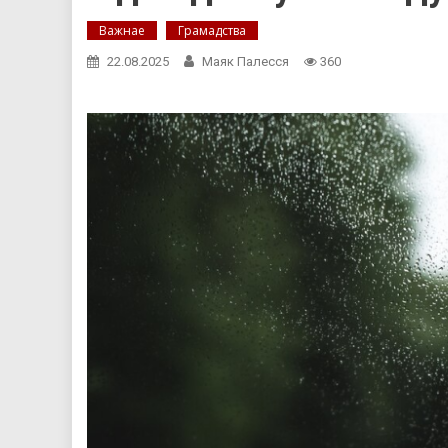
Важнае
Грамадства
22.08.2025
Маяк Палесся
360