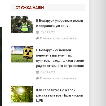
СТУЖКА НАВІН
В Беларуси упростили въезд
в пограничную зону
06.08.2026
к
Комментарии
отключены
записи
В
В Беларуси обновлен
Беларуси
перечень населенных
упростили
въезд
пунктов, находящихся в зоне
в
радиоактивного загрязнения
пограничную
06.08.2026
зону
к
Комментарии
отключены
записи
В
Как справиться с жарой
Беларуси
рассказала врач Брагинской
обновлен
перечень
ЦРБ
населенных