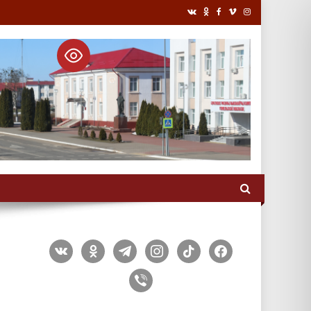
vkontakte
odnoklassniki
telegram
instagram
tiktok
facebook
в
viber