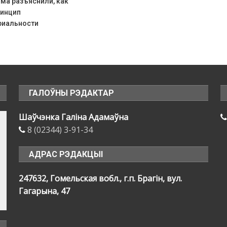
ма разъяснили, как
ринцип
риальности
ГАЛОЎНЫ РЭДАКТАР
Шаўчэнка Галіна Адамаўна
8 (02344) 3-91-34
АДРАС РЭДАКЦЫІ
247632, Гомельская вобл., г.п. Брагін, вул.
Гагарына, 47