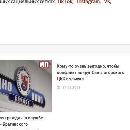
ашых сацыяльных сетках:
TikTok
,
Instagram
,
VK
,
Кому-то очень выгодно, чтобы
конфликт вокруг Светлогорского
ЦКК полыхал
17.09.2018
ля граждан: в службе
» Брагинского