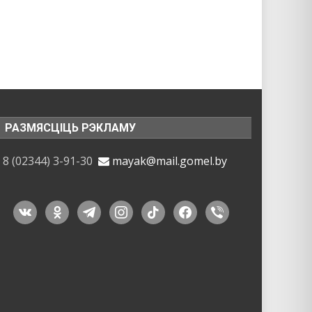
РАЗМЯСЦІЦЬ РЭКЛАМУ
8 (02344) 3-91-30
mayak@mail.gomel.by
vkontakte
odnoklassniki
telegram
instagram
tiktok
facebook
viber