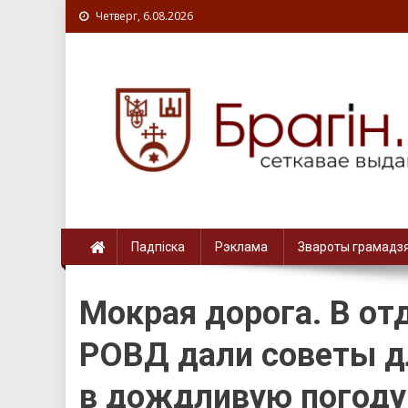
Четверг, 6.08.2026
Падпіска
Рэклама
Звароты грамадз
Мокрая дорога. В от
РОВД дали советы д
в дождливую погоду