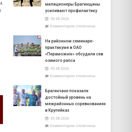
и.
августа:
милиционеры Брагинщины
е
Овнам
усиливают профилактику
вечером
05.08.2026
стоит
к
Комментарии
отключены
сходить
записи
на
Безопасность
прогулку,
На районном семинаре-
на
на
практикуме в ОАО
воде
Ракам
–
«Пераможнік» обсудили сев
нужно
общая
перестать
озимого рапса
забота:
брать
05.08.2026
спасатели
на
к
Комментарии
отключены
и
себя
записи
милиционеры
чужие
На
Брагинщины
проблемы
Брагинчане показали
районном
усиливают
достойный уровень на
семинаре-
профилактику
практикуме
межрайонных соревнованиях
в
в Крупейках
ОАО
05.08.2026
«Пераможнік»
к
Комментарии
отключены
обсудили
записи
сев