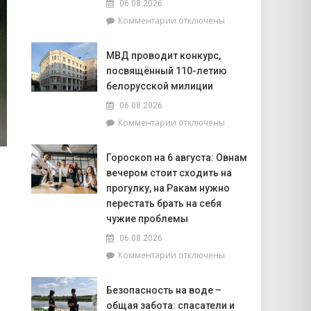
06.08.2026
пунктов,
к
Комментарии
отключены
находящихся
записи
в
Как
зоне
МВД проводит конкурс,
справиться
радиоактивного
посвящённый 110-летию
с
загрязнения
жарой
белорусской милиции
рассказала
06.08.2026
врач
к
Комментарии
отключены
Брагинской
записи
ЦРБ
МВД
Гороскоп на 6 августа: Овнам
проводит
вечером стоит сходить на
конкурс,
посвящённый
прогулку, на Ракам нужно
110-
перестать брать на себя
летию
чужие проблемы
белорусской
06.08.2026
милиции
к
Комментарии
отключены
записи
Гороскоп
Безопасность на воде –
на
общая забота: спасатели и
6