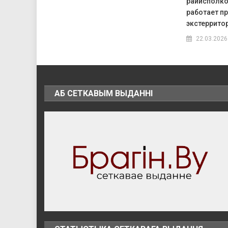
райисполко
работает п
экстеррито
22.03.2026
АБ СЕТКАВЫМ ВЫДАННІ