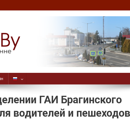
ян
делении ГАИ Брагинского
ля водителей и пешеходо