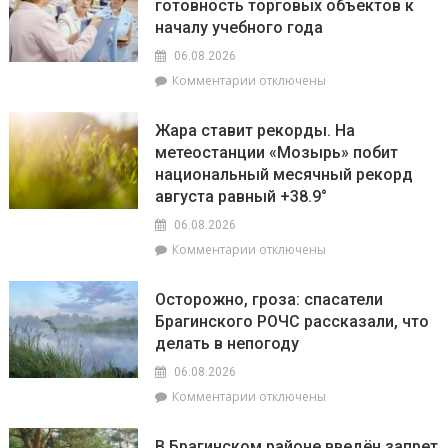
готовность торговых объектов к
7
участие
началу учебного года
августа
конкурсе
пройдут
на
06.08.2026
плановые
лучшую
к
Комментарии
отключены
отключения
придомовую
записи
электроэнергии
территорию
Екатерина
Жара ставит рекорды. На
читайте
Зенкевич
метеостанции «Мозырь» побит
7
проверила
августа
национальный месячный рекорд
готовность
в
торговых
августа равный +38.9°
«МП»
объектов
06.08.2026
к
к
Комментарии
отключены
началу
записи
учебного
Жара
года
Осторожно, гроза: спасатели
ставит
Брагинского РОЧС рассказали, что
рекорды.
делать в непогоду
На
метеостанции
06.08.2026
«Мозырь»
к
Комментарии
отключены
побит
записи
национальный
Осторожно,
месячный
В Брагинском районе введён запрет