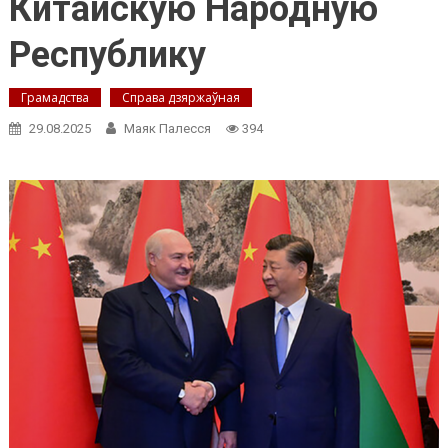
Китайскую Народную
Республику
Грамадства
Справа дзяржаўная
29.08.2025
Маяк Палесся
394