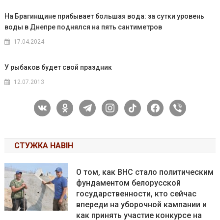
На Брагинщине прибывает большая вода: за сутки уровень
воды в Днепре поднялся на пять сантиметров
17.04.2024
У рыбаков будет свой праздник
12.07.2013
vkontakte
odnoklassniki
telegram
instagram
tiktok
facebook
viber
СТУЖКА НАВІН
О том, как ВНС стало политическим
фундаментом белорусской
государственности, кто сейчас
впереди на уборочной кампании и
как принять участие конкурсе на