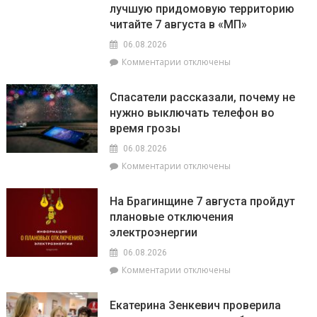
лучшую придомовую территорию
читайте 7 августа в «МП»
06.08.2026
к
Комментарии
отключены
записи
О
Спасатели рассказали, почему не
том,
нужно выключать телефон во
как
время грозы
ВНС
стало
06.08.2026
политическим
к
Комментарии
отключены
фундаментом
записи
белорусской
Спасатели
государственности,
На Брагинщине 7 августа пройдут
рассказали,
кто
плановые отключения
почему
сейчас
электроэнергии
не
впереди
нужно
на
06.08.2026
выключать
уборочной
к
Комментарии
отключены
телефон
кампании
записи
во
и
На
время
как
Екатерина Зенкевич проверила
Брагинщине
грозы
принять