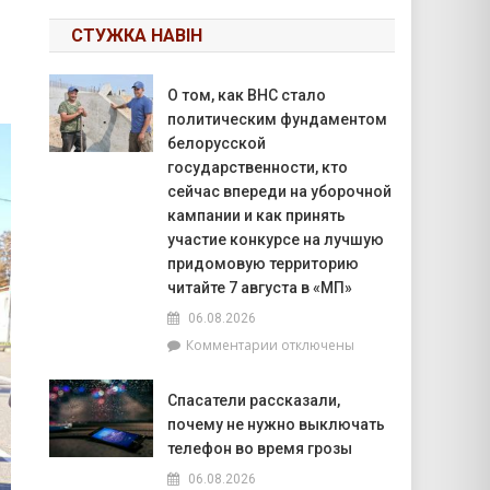
СТУЖКА НАВІН
О том, как ВНС стало
политическим фундаментом
белорусской
государственности, кто
сейчас впереди на уборочной
кампании и как принять
участие конкурсе на лучшую
придомовую территорию
читайте 7 августа в «МП»
06.08.2026
к
Комментарии
отключены
записи
О
Спасатели рассказали,
том,
почему не нужно выключать
как
ВНС
телефон во время грозы
стало
06.08.2026
политическим