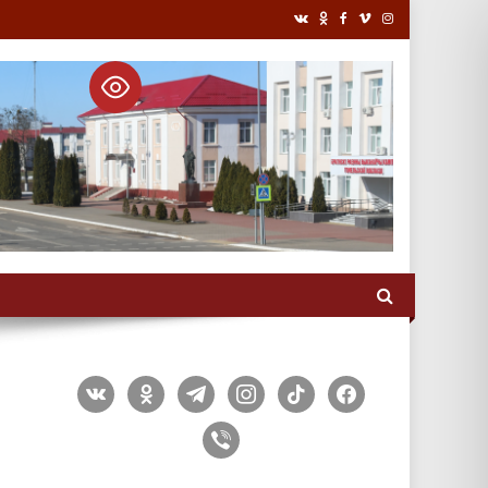
vkontakte
odnoklassniki
telegram
instagram
tiktok
facebook
viber