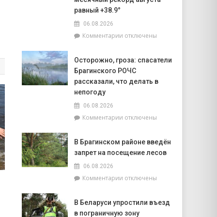
объектов
равный +38.9°
к
06.08.2026
началу
учебного
к
Комментарии
отключены
года
записи
Жара
Осторожно, гроза: спасатели
ставит
Брагинского РОЧС
рекорды.
На
рассказали, что делать в
метеостанции
непогоду
«Мозырь»
06.08.2026
побит
к
Комментарии
отключены
национальный
записи
месячный
Осторожно,
рекорд
В Брагинском районе введён
гроза:
августа
запрет на посещение лесов
спасатели
равный
Брагинского
+38.9°
06.08.2026
РОЧС
к
Комментарии
отключены
рассказали,
записи
что
В
делать
В Беларуси упростили въезд
Брагинском
в
в пограничную зону
районе