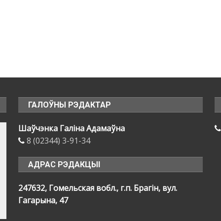
ГАЛОЎНЫ РЭДАКТАР
Шаўчэнка Галіна Адамаўна
8 (02344) 3-91-34
АДРАС РЭДАКЦЫІ
247632, Гомельская вобл., г.п. Брагін, вул.
Гагарына, 47