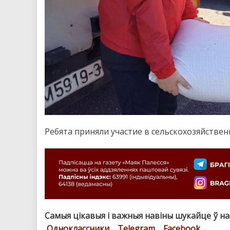
Ребята приняли участие в сельскохозяйстве
Самыя цікавыя і важныя навіны шукайце ў н
Одноклассники
,
Telegram
,
Facebook
.