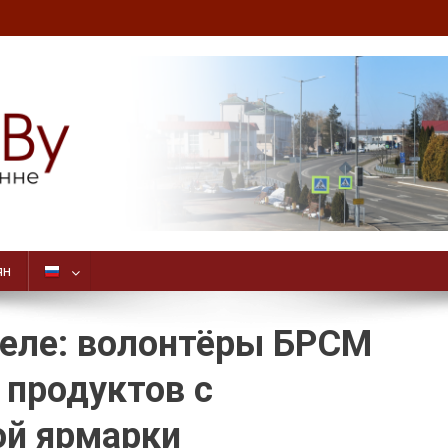
ян
деле: волонтёры БРСМ
 продуктов с
ой ярмарки