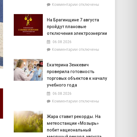
к
Комментарии
отключены
фундаментом
записи
белорусской
Спасатели
государственности,
На Брагинщине 7 августа
рассказали,
кто
пройдут плановые
почему
сейчас
не
отключения электроэнергии
впереди
нужно
на
06.08.2026
выключать
уборочной
к
Комментарии
отключены
телефон
кампании
записи
во
и
На
время
как
Екатерина Зенкевич
Брагинщине
грозы
принять
проверила готовность
7
участие
августа
торговых объектов к началу
конкурсе
пройдут
учебного года
на
плановые
лучшую
06.08.2026
отключения
придомовую
к
Комментарии
отключены
электроэнергии
территорию
записи
читайте
Екатерина
7
Жара ставит рекорды. На
Зенкевич
августа
метеостанции «Мозырь»
проверила
в
готовность
побит национальный
«МП»
торговых
месячный рекорд августа