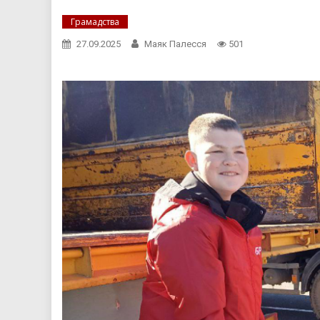
Грамадства
27.09.2025
Маяк Палесся
501