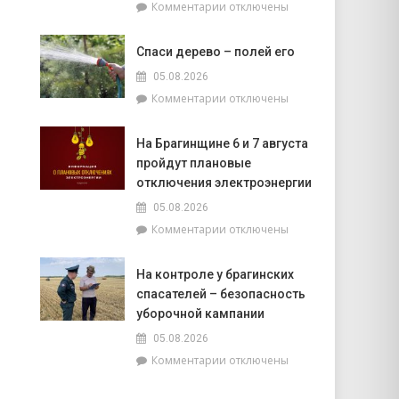
к
Комментарии
отключены
в
записи
Крупейках
Председатель
Спаси дерево – полей его
районного
Совета
05.08.2026
депутатов
к
Комментарии
отключены
Инна
записи
Михаленко
Спаси
провела
На Брагинщине 6 и 7 августа
дерево
приём
пройдут плановые
–
граждан
полей
отключения электроэнергии
его
05.08.2026
к
Комментарии
отключены
записи
На
На контроле у брагинских
Брагинщине
спасателей – безопасность
6
и
уборочной кампании
7
05.08.2026
августа
к
Комментарии
отключены
пройдут
записи
плановые
На
отключения