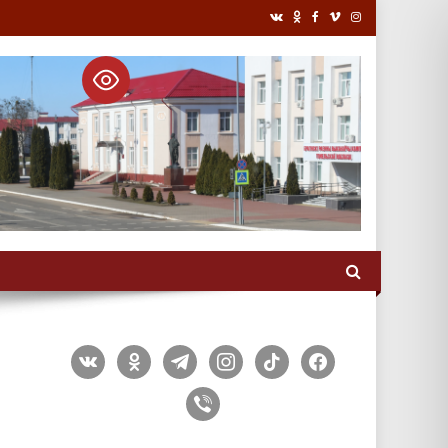
vkontakte
odnoklassniki
telegram
instagram
tiktok
facebook
viber