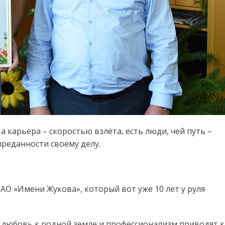
 а карьера – скоростью взлёта, есть люди, чей путь –
преданности своему делу.
АО «Имени Жукова», который вот уже 10 лет у руля
ак любовь к родной земле и профессионализм приводят к