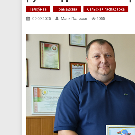
Галоўнае
Грамадства
Сельская гаспадарка
09.09.2025
Маяк Палесся
1055