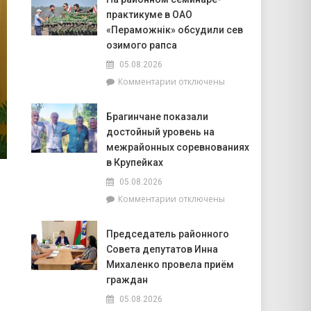
на
на
практикуме в ОАО
воде
Ракам
–
«Пераможнік» обсудили сев
нужно
общая
перестать
озимого рапса
забота:
брать
05.08.2026
спасатели
на
к
Комментарии
отключены
и
себя
записи
милиционеры
чужие
На
Брагинщины
проблемы
Брагинчане показали
районном
усиливают
достойный уровень на
семинаре-
профилактику
практикуме
межрайонных соревнованиях
в
в Крупейках
ОАО
05.08.2026
«Пераможнік»
к
Комментарии
отключены
обсудили
записи
сев
Брагинчане
озимого
Председатель районного
показали
рапса
Совета депутатов Инна
достойный
уровень
Михаленко провела приём
на
граждан
межрайонных
05.08.2026
соревнованиях