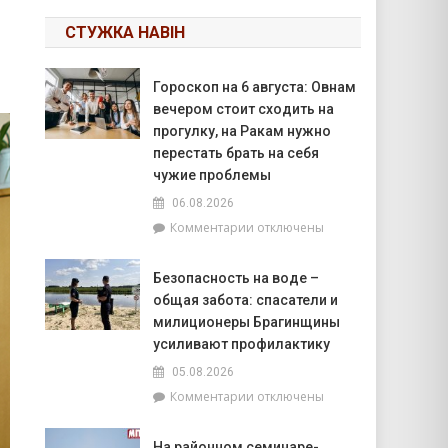
СТУЖКА НАВІН
Гороскоп на 6 августа: Овнам
вечером стоит сходить на
прогулку, на Ракам нужно
перестать брать на себя
чужие проблемы
06.08.2026
к
Комментарии
отключены
записи
Гороскоп
Безопасность на воде –
на
общая забота: спасатели и
6
августа:
милиционеры Брагинщины
Овнам
усиливают профилактику
вечером
05.08.2026
стоит
к
Комментарии
отключены
сходить
записи
на
Безопасность
прогулку,
На районном семинаре-