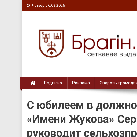
Четверг, 6.08.2026
Падпіска
Рэклама
Звароты грамадз
С юбилеем в должно
«Имени Жукова» Сер
руководит сельхозп