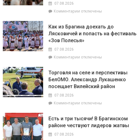
07.08.2026
к
Комментарии
отключены
записи
«Зов
Как из Брагина доехать до
Полесья»
Лясковичей и попасть на фестиваль
приглашает
«Зов Полесья»
в
самый
07.08.2026
загадочный
к
Комментарии
отключены
уголок
записи
Беларуси
Как
–
Торговля на селе и перспективы
из
агрогородок
БелОМО. Александр Лукашенко
Брагина
Лясковичи
посещает Вилейский район
доехать
до
07.08.2026
Лясковичей
к
Комментарии
отключены
и
записи
попасть
Торговля
на
Есть и три тысячи! В Брагинском
на
фестиваль
районе чествуют лидеров жатвы
селе
«Зов
и
Полесья»
07.08.2026
перспективы