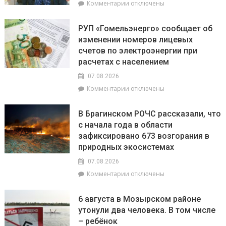
к
Комментарии
отключены
БелОМО.
записи
Александр
Есть
Лукашенко
РУП «Гомельэнерго» сообщает об
и
посещает
изменении номеров лицевых
три
Вилейский
счетов по электроэнергии при
тысячи!
район
В
расчетах с населением
Брагинском
07.08.2026
районе
к
Комментарии
отключены
чествуют
записи
лидеров
РУП
жатвы
В Брагинском РОЧС рассказали, что
«Гомельэнерго»
с начала года в области
сообщает
зафиксировано 673 возгорания в
об
изменении
природных экосистемах
номеров
07.08.2026
лицевых
к
Комментарии
отключены
счетов
записи
по
В
электроэнергии
6 августа в Мозырском районе
Брагинском
при
утонули два человека. В том числе
РОЧС
расчетах
– ребёнок
рассказали,
с