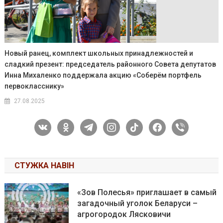
Новый ранец, комплект школьных принадлежностей и
сладкий презент: председатель районного Совета депутатов
Инна Михаленко поддержала акцию «Соберём портфель
первокласснику»
27.08.2025
vkontakte
odnoklassniki
telegram
instagram
tiktok
facebook
viber
СТУЖКА НАВІН
«Зов Полесья» приглашает в самый
загадочный уголок Беларуси –
агрогородок Лясковичи