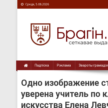
Среда, 5.08.2026
Падпіска
Рэклама
Звароты грамадз
Одно изображение ст
уверена учитель по 
искусства Елена Лев