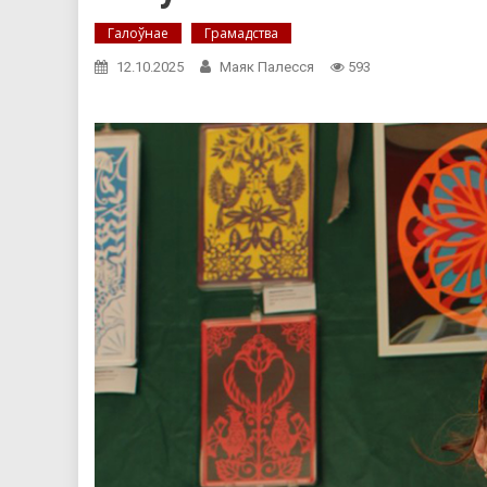
Галоўнае
Грамадства
12.10.2025
Маяк Палесся
593