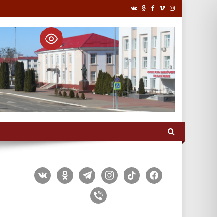
vkontakte
odnoklassniki
telegram
instagram
tiktok
facebook
viber