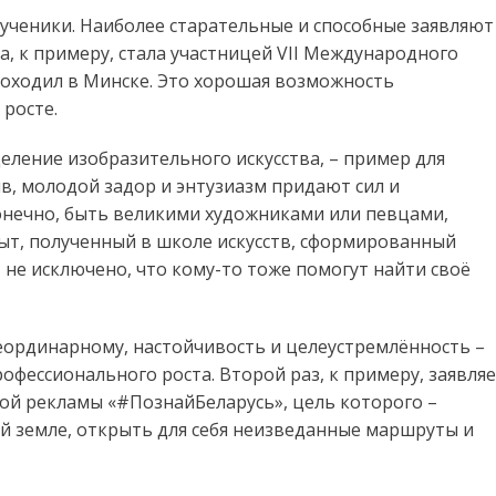
– ученики. Наиболее старательные и способные заявляют
на, к примеру, стала участницей VII Международного
роходил в Минске. Это хорошая возможность
росте.
еление изобразительного искусства, – пример для
в, молодой задор и энтузиазм придают сил и
 конечно, быть великими художниками или певцами,
ыт, полученный в школе искусств, сформированный
И не исключено, что кому-то тоже помогут найти своё
еординарному, настойчивость и целеустремлённость –
рофессионального роста. Второй раз, к примеру, заявля
ной рекламы «#ПознайБеларусь», цель которого –
й земле, открыть для себя неизведанные маршруты и