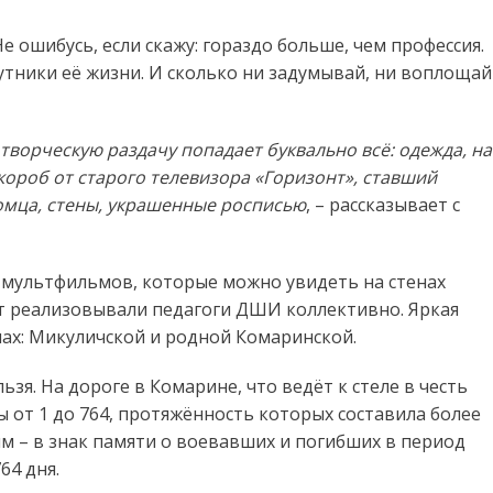
е ошибусь, если скажу: гораздо больше, чем профессия.
утники её жизни. И сколько ни задумывай, ни воплощай
ворческую раздачу попадает буквально всё: одежда, на
короб от старого телевизора «Горизонт», ставший
омца, стены, украшенные росписью
, – рассказывает с
и мультфильмов, которые можно увидеть на стенах
кт реализовывали педагоги ДШИ коллективно. Яркая
лах: Микуличской и родной Комаринской.
ьзя. На дороге в Комарине, что ведёт к стеле в честь
 от 1 до 764, протяжённость которых составила более
им – в знак памяти о воевавших и погибших в период
64 дня.