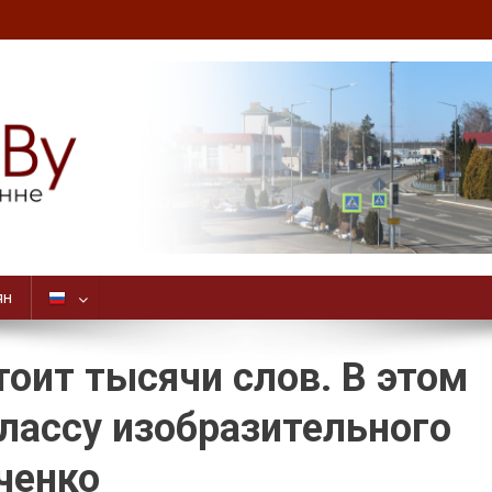
ян
оит тысячи слов. В этом
классу изобразительного
ченко