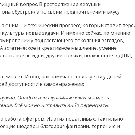
жилищный вопрос. В распоряжении девушки –
она обустроила по своим предпочтениям и вкусу.
а с ним – и технический прогресс, который ставит пере
культуры новые задачи. И именно сейчас, по мнению
ормировании у подрастающего поколения взглядов,
. А эстетическое и креативное мышление, умение
овать новые идеи, другие навыки, полученные в ДШИ,
емь лет. И оно, как замечает, пользуется у детей
оей доступности в самовыражении:
е нужно. Ошибки или случайные кляксы – часть
ния. Всё можно исправить либо переиграть.
и работа с фетром. Из этих податливых, тактильно
тоящие шедевры благодаря фантазии, терпению и