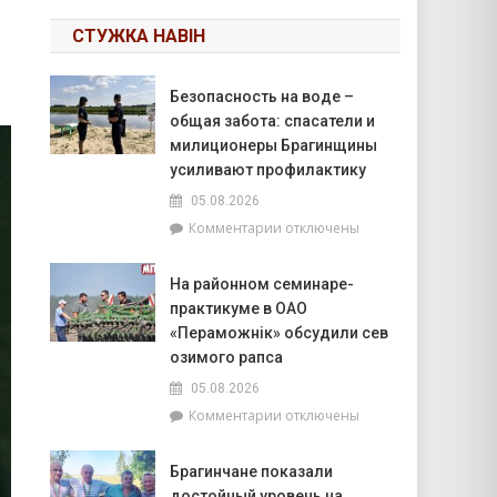
СТУЖКА НАВІН
Безопасность на воде –
общая забота: спасатели и
милиционеры Брагинщины
усиливают профилактику
05.08.2026
к
Комментарии
отключены
записи
Безопасность
На районном семинаре-
на
практикуме в ОАО
воде
–
«Пераможнік» обсудили сев
общая
озимого рапса
забота:
05.08.2026
спасатели
к
Комментарии
отключены
и
записи
милиционеры
На
Брагинщины
Брагинчане показали
районном
усиливают
достойный уровень на