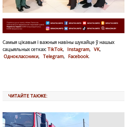
Самыя цікавыя і важныя навіны шукайце ў нашых
сацыяльных сетках:
TikTok
,
Instagram
,
VK
,
Одноклассники
,
Telegram
,
Facebook
.
ЧИТАЙТЕ ТАКЖЕ: