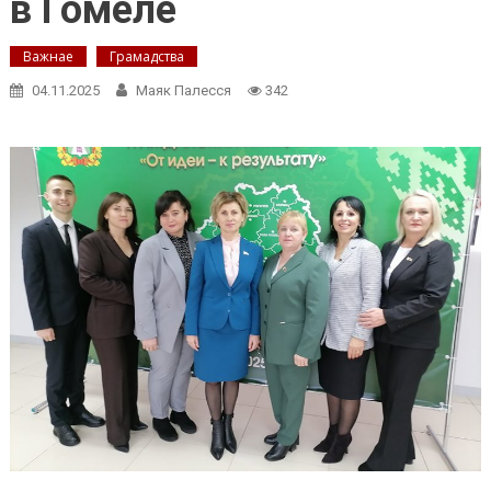
в Гомеле
Важнае
Грамадства
04.11.2025
Маяк Палесся
342