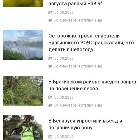
торговых
августа равный +38.9°
объектов
06.08.2026
к
к
Комментарии
отключены
началу
записи
учебного
Жара
года
Осторожно, гроза: спасатели
ставит
Брагинского РОЧС рассказали, что
рекорды.
делать в непогоду
На
метеостанции
06.08.2026
«Мозырь»
к
Комментарии
отключены
побит
записи
национальный
Осторожно,
месячный
В Брагинском районе введён запрет
гроза:
рекорд
на посещение лесов
спасатели
августа
Брагинского
равный
06.08.2026
РОЧС
+38.9°
к
Комментарии
отключены
рассказали,
записи
что
В
делать
В Беларуси упростили въезд в
Брагинском
в
пограничную зону
районе
непогоду
введён
06.08.2026