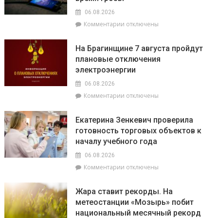
06.08.2026
к
Комментарии
отключены
записи
Спасатели
На Брагинщине 7 августа пройдут
рассказали,
плановые отключения
почему
электроэнергии
не
нужно
06.08.2026
выключать
к
Комментарии
отключены
телефон
записи
во
На
время
Екатерина Зенкевич проверила
Брагинщине
грозы
готовность торговых объектов к
7
началу учебного года
августа
пройдут
06.08.2026
плановые
к
Комментарии
отключены
отключения
записи
электроэнергии
Екатерина
Жара ставит рекорды. На
Зенкевич
метеостанции «Мозырь» побит
проверила
национальный месячный рекорд
готовность