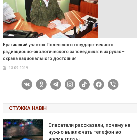
Брагинский участок Полесского государственного
радиационно-экологического заповедника: в их руках –
охрана национального достояния
13.09.2019
vkontakte
odnoklassniki
telegram
instagram
tiktok
facebook
viber
СТУЖКА НАВІН
Спасатели рассказали, почему не
нужно выключать телефон во
время грозы