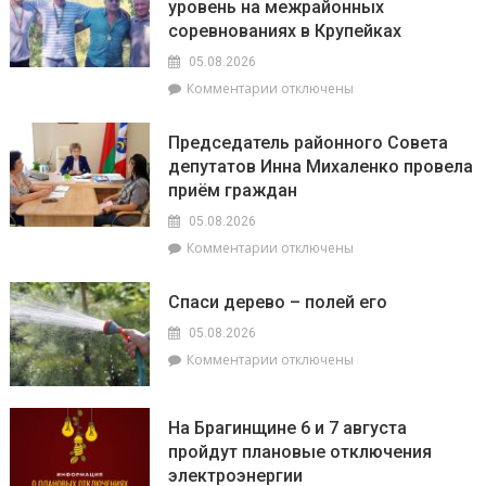
уровень на межрайонных
семинаре-
усиливают
соревнованиях в Крупейках
практикуме
профилактику
в
05.08.2026
ОАО
к
Комментарии
отключены
«Пераможнік»
записи
обсудили
Брагинчане
сев
Председатель районного Совета
показали
озимого
депутатов Инна Михаленко провела
достойный
рапса
приём граждан
уровень
на
05.08.2026
межрайонных
к
Комментарии
отключены
соревнованиях
записи
в
Председатель
Крупейках
Спаси дерево – полей его
районного
Совета
05.08.2026
депутатов
к
Комментарии
отключены
Инна
записи
Михаленко
Спаси
провела
дерево
На Брагинщине 6 и 7 августа
приём
–
пройдут плановые отключения
граждан
полей
электроэнергии
его