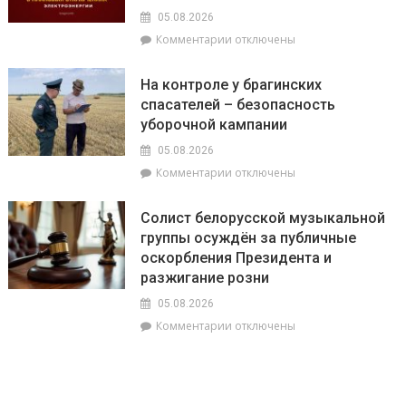
05.08.2026
к
Комментарии
отключены
записи
На
На контроле у брагинских
Брагинщине
спасателей – безопасность
6
уборочной кампании
и
7
05.08.2026
августа
к
Комментарии
отключены
пройдут
записи
плановые
На
отключения
Солист белорусской музыкальной
контроле
электроэнергии
группы осуждён за публичные
у
оскорбления Президента и
брагинских
спасателей
разжигание розни
–
05.08.2026
безопасность
к
Комментарии
отключены
уборочной
записи
кампании
Солист
белорусской
музыкальной