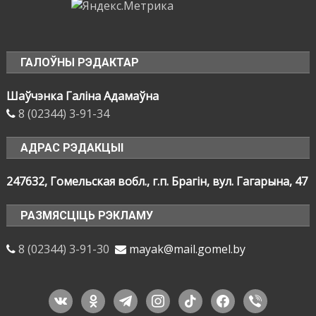
ГАЛОЎНЫ РЭДАКТАР
Шаўчэнка Галіна Адамаўна
8 (02344) 3-91-34
АДРАС РЭДАКЦЫІ
247632, Гомельская вобл., г.п. Брагін, вул. Гагарына, 47
РАЗМЯСЦІЦЬ РЭКЛАМУ
8 (02344) 3-91-30
mayak@mail.gomel.by
vkontakte
odnoklassniki
telegram
instagram
tiktok
facebook
viber