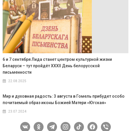
6 и 7 сентября Лида станет центром культурной жизни
Беларуси – тут пройдёт XXXII День белорусской
письменности
22.08.2025
Мир и духовная радость: 3 августа в Гомель прибудет особо
почитаемый образ иконы Божией Матери «Югская»
23.07.2024
vkontakte
odnoklassniki
telegram
instagram
tiktok
facebook
viber