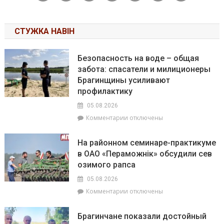
СТУЖКА НАВІН
Безопасность на воде – общая
забота: спасатели и милиционеры
Брагинщины усиливают
профилактику
05.08.2026
к
Комментарии
отключены
записи
Безопасность
На районном семинаре-практикуме
на
в ОАО «Пераможнік» обсудили сев
воде
озимого рапса
–
общая
05.08.2026
забота:
к
Комментарии
отключены
спасатели
записи
и
На
милиционеры
Брагинчане показали достойный
районном
Брагинщины