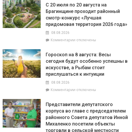
РайЦГЭ
использование
С 20 июля по 20 августа на
информирует:
БПЛА
Брагинщине проходит районный
качество
смотр-конкурс «Лучшая
воды
на
придомовая территория 2026 года»
пляжах
08.08.2026
района
к
Комментарии
отключены
соответствует
записи
установленным
С
нормативам
Гороскоп на 8 августа: Весы
20
сегодня будут особенно успешны в
июля
искусстве, а Рыбам стоит
по
20
прислушаться к интуиции
августа
08.08.2026
на
к
Комментарии
отключены
Брагинщине
записи
проходит
Гороскоп
районный
Представители депутатского
на
смотр-
корпуса во главе с председателем
8
конкурс
районного Совета депутатов Инной
августа:
«Лучшая
Весы
Михаленко посетили объекты
придомовая
сегодня
территория
торговли в сельской местности