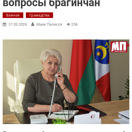
вопросы брагинчан
Важнае
Грамадства
31.03.2026
Маяк Палесся
256