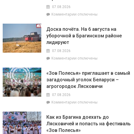
будут
2026
07.08.2026
особенно
года»
успешны
к
Комментарии
отключены
в
записи
искусстве,
Представители
Доска почёта. На 6 августа на
а
депутатского
уборочной в Брагинском районе
Рыбам
корпуса
лидируют
стоит
во
прислушаться
главе
07.08.2026
к
с
к
Комментарии
отключены
интуиции
председателем
записи
районного
Доска
Совета
«Зов Полесья» приглашает в самый
почёта.
депутатов
загадочный уголок Беларуси –
На
Инной
агрогородок Лясковичи
6
Михаленко
августа
посетили
07.08.2026
на
объекты
к
Комментарии
отключены
уборочной
торговли
записи
в
в
«Зов
Брагинском
сельской
Как из Брагина доехать до
Полесья»
районе
местности
Лясковичей и попасть на фестиваль
приглашает
лидируют
«Зов Полесья»
в