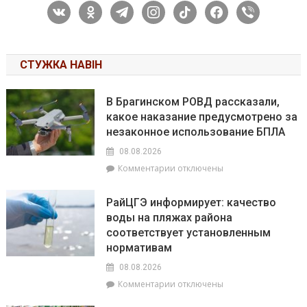
vkontakte
odnoklassniki
telegram
instagram
tiktok
facebook
viber
СТУЖКА НАВІН
В Брагинском РОВД рассказали,
какое наказание предусмотрено за
незаконное использование БПЛА
08.08.2026
к
Комментарии
отключены
записи
В
РайЦГЭ информирует: качество
Брагинском
воды на пляжах района
РОВД
соответствует установленным
рассказали,
какое
нормативам
наказание
08.08.2026
предусмотрено
к
Комментарии
отключены
за
записи
незаконное