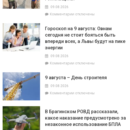
опасного
09.08.2026
сорняка
к
Комментарии
отключены
–
записи
амброзии
Строить
полыннолистной
Гороскоп на 9 августа: Овнам
на
сегодня не стоит бояться быть
века:
впереди всех, а Львы будут на пике
как
филиал
энергии
«Брагинский»
09.08.2026
меняет
к
Комментарии
отключены
облик
записи
Гомельщины
Гороскоп
9 августа – День строителя
на
9
09.08.2026
августа:
к
Комментарии
отключены
Овнам
записи
сегодня
9
не
августа
В Брагинском РОВД рассказали,
стоит
–
какое наказание предусмотрено за
бояться
День
быть
незаконное использование БПЛА
строителя
впереди