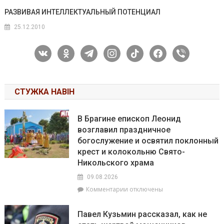
РАЗВИВАЯ ИНТЕЛЛЕКТУАЛЬНЫЙ ПОТЕНЦИАЛ
25.12.2010
vkontakte
odnoklassniki
telegram
instagram
tiktok
facebook
viber
СТУЖКА НАВІН
В Брагине епископ Леонид
возглавил праздничное
богослужение и освятил поклонный
крест и колокольню Свято-
Никольского храма
09.08.2026
к
Комментарии
отключены
записи
В
Павел Кузьмин рассказал, как не
Брагине