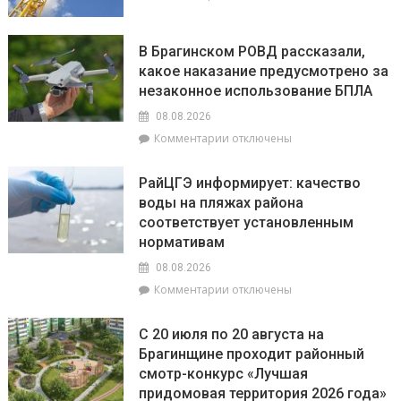
Овнам
записи
сегодня
9
не
августа
В Брагинском РОВД рассказали,
стоит
–
какое наказание предусмотрено за
бояться
День
быть
незаконное использование БПЛА
строителя
впереди
08.08.2026
всех,
к
Комментарии
отключены
а
записи
Львы
В
будут
РайЦГЭ информирует: качество
Брагинском
на
воды на пляжах района
РОВД
пике
соответствует установленным
рассказали,
энергии
какое
нормативам
наказание
08.08.2026
предусмотрено
к
Комментарии
отключены
за
записи
незаконное
РайЦГЭ
использование
С 20 июля по 20 августа на
информирует:
БПЛА
Брагинщине проходит районный
качество
смотр-конкурс «Лучшая
воды
на
придомовая территория 2026 года»