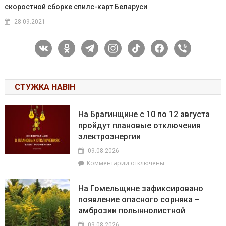
скоростной сборке спилс-карт Беларуси
28.09.2021
vkontakte
odnoklassniki
telegram
instagram
tiktok
facebook
viber
СТУЖКА НАВІН
На Брагинщине с 10 по 12 августа
пройдут плановые отключения
электроэнергии
09.08.2026
к
Комментарии
отключены
записи
На
На Гомельщине зафиксировано
Брагинщине
появление опасного сорняка –
с
амброзии полыннолистной
10
по
09.08.2026