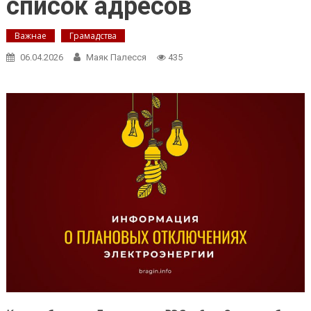
список адресов
Важнае
Грамадства
06.04.2026
Маяк Палесся
435