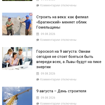
12
к
Комментарии
отключены
августа
записи
пройдут
На
плановые
Строить на века: как филиал
Гомельщине
отключения
«Брагинский» меняет облик
зафиксировано
электроэнергии
Гомельщины
появление
опасного
09.08.2026
сорняка
к
Комментарии
отключены
–
записи
амброзии
Строить
полыннолистной
Гороскоп на 9 августа: Овнам
на
сегодня не стоит бояться быть
века:
впереди всех, а Львы будут на пике
как
филиал
энергии
«Брагинский»
09.08.2026
меняет
к
Комментарии
отключены
облик
записи
Гомельщины
Гороскоп
9 августа – День строителя
на
9
09.08.2026
августа:
к
Комментарии
отключены