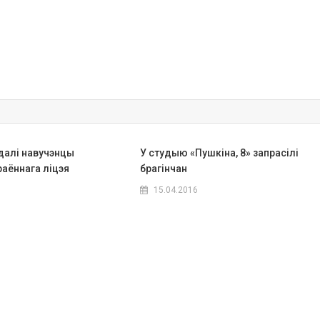
далі навучэнцы
У студыю «Пушкіна, 8» запрасілі
аённага ліцэя
брагінчан
15.04.2016