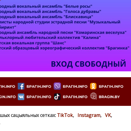
ашых сацыяльных сетках:
TikTok
,
Instagram
,
VK
,
.