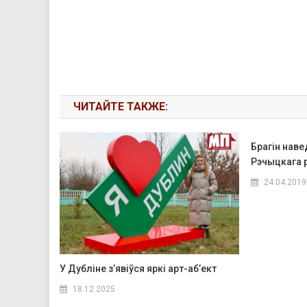
ЧИТАЙТЕ ТАКЖЕ:
Брагін наве
Рэчыцкага р
24.04.2019
У Дубліне з’явіўся яркі арт-аб’ект
18.12.2025