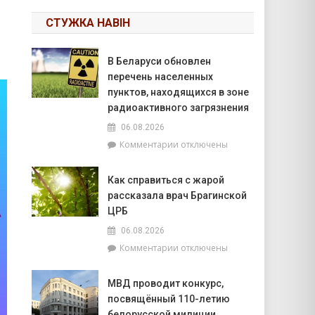
СТУЖКА НАВІН
В Беларуси обновлен
перечень населенных
пунктов, находящихся в зоне
радиоактивного загрязнения
06.08.2026
к
Комментарии
отключены
записи
В
Как справиться с жарой
Беларуси
рассказала врач Брагинской
обновлен
перечень
ЦРБ
населенных
06.08.2026
пунктов,
к
Комментарии
отключены
находящихся
записи
в
Как
зоне
МВД проводит конкурс,
справиться
радиоактивного
посвящённый 110-летию
с
загрязнения
жарой
белорусской милиции