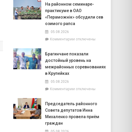
Безопасность
прогулку,
На районном семинаре-
на
на
практикуме в ОАО
воде
Ракам
–
«Пераможнік» обсудили сев
нужно
общая
перестать
озимого рапса
забота:
брать
05.08.2026
спасатели
на
к
Комментарии
отключены
и
себя
записи
милиционеры
чужие
На
Брагинщины
проблемы
Брагинчане показали
районном
усиливают
достойный уровень на
семинаре-
профилактику
практикуме
межрайонных соревнованиях
в
в Крупейках
ОАО
05.08.2026
«Пераможнік»
к
Комментарии
отключены
обсудили
записи
сев
Брагинчане
озимого
Председатель районного
показали
рапса
Совета депутатов Инна
достойный
уровень
Михаленко провела приём
на
граждан
межрайонных
05.08.2026