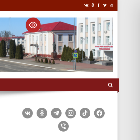
vkontakte
odnoklassniki
telegram
instagram
tiktok
facebook
viber