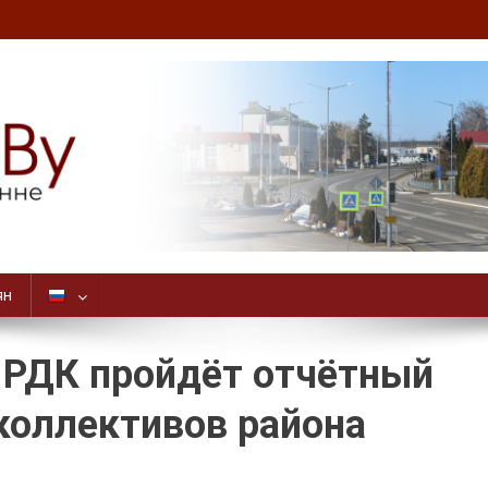
ян
 РДК пройдёт отчётный
коллективов района