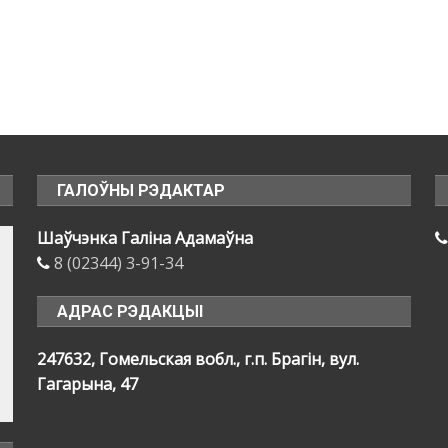
ГАЛОЎНЫ РЭДАКТАР
Шаўчэнка Галіна Адамаўна
8 (02344) 3-91-34
АДРАС РЭДАКЦЫІ
247632, Гомельская вобл., г.п. Брагін, вул.
Гагарына, 47