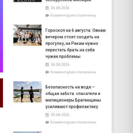
рассказала
06.08.2026
врач
к
Комментарии
отключены
Брагинской
записи
ЦРБ
МВД
Гороскоп на 6 августа: Овнам
проводит
вечером стоит сходить на
конкурс,
посвящённый
прогулку, на Ракам нужно
110-
перестать брать на себя
летию
чужие проблемы
белорусской
06.08.2026
милиции
к
Комментарии
отключены
записи
Гороскоп
Безопасность на воде –
на
общая забота: спасатели и
6
августа:
милиционеры Брагинщины
Овнам
усиливают профилактику
вечером
05.08.2026
стоит
к
Комментарии
отключены
сходить
записи
на