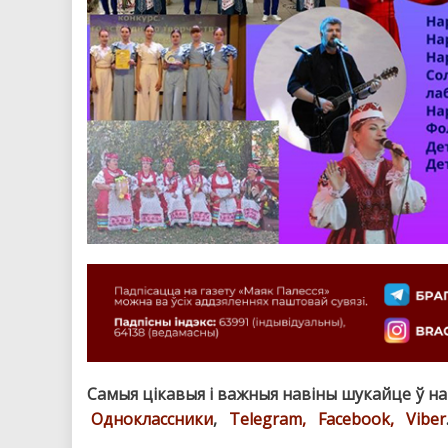
Самыя цікавыя і важныя навіны шукайце ў н
Одноклассники
,
Telegram,
Facebook,
Viber