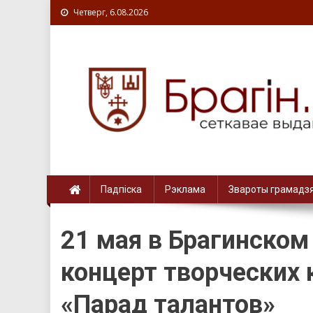
Четверг, 6.08.2026
Падпіска
Рэклама
Звароты грамадз
21 мая в Брагинском
концерт творческих 
«Парад талантов»