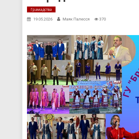
Грамадства
19.05.2026
Маяк Палесся
370