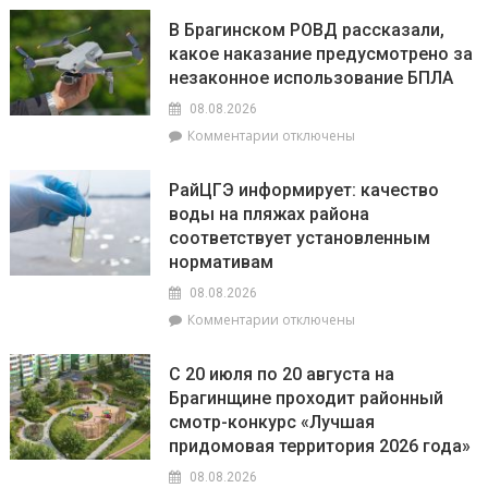
9
августа
В Брагинском РОВД рассказали,
–
какое наказание предусмотрено за
День
незаконное использование БПЛА
строителя
08.08.2026
к
Комментарии
отключены
записи
В
РайЦГЭ информирует: качество
Брагинском
воды на пляжах района
РОВД
соответствует установленным
рассказали,
какое
нормативам
наказание
08.08.2026
предусмотрено
к
Комментарии
отключены
за
записи
незаконное
РайЦГЭ
использование
С 20 июля по 20 августа на
информирует:
БПЛА
Брагинщине проходит районный
качество
смотр-конкурс «Лучшая
воды
на
придомовая территория 2026 года»
пляжах
08.08.2026
района