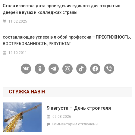
Стала известна дата проведения единого дня открытых
дверей в вузах и колледжах страны
11.02.2025
составляющие успеха в любой профессии – ПРЕСТИЖНОСТЬ,
ВОСТРЕБОВАННОСТЬ, РЕЗУЛЬТАТ
19.10.2011
vkontakte
odnoklassniki
telegram
instagram
tiktok
facebook
viber
СТУЖКА НАВІН
9 августа – День строителя
09.08.2026
к
Комментарии
отключены
записи