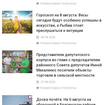
к
Комментарии
отключены
соответствует
записи
установленным
С
нормативам
Гороскоп на 8 августа: Весы
20
сегодня будут особенно успешны в
июля
искусстве, а Рыбам стоит
по
20
прислушаться к интуиции
августа
08.08.2026
на
к
Комментарии
отключены
Брагинщине
записи
проходит
Гороскоп
районный
Представители депутатского
на
смотр-
корпуса во главе с председателем
8
конкурс
районного Совета депутатов Инной
августа:
«Лучшая
Весы
Михаленко посетили объекты
придомовая
сегодня
территория
торговли в сельской местности
будут
2026
07.08.2026
особенно
года»
успешны
к
Комментарии
отключены
в
записи
искусстве,
Представители
Доска почёта. На 6 августа на
а
депутатского
уборочной в Брагинском районе