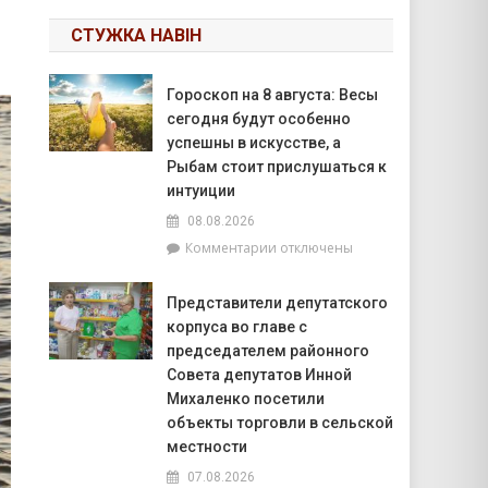
СТУЖКА НАВІН
Гороскоп на 8 августа: Весы
сегодня будут особенно
успешны в искусстве, а
Рыбам стоит прислушаться к
интуиции
08.08.2026
к
Комментарии
отключены
записи
Гороскоп
Представители депутатского
на
корпуса во главе с
8
августа:
председателем районного
Весы
Совета депутатов Инной
сегодня
Михаленко посетили
будут
объекты торговли в сельской
особенно
местности
успешны
в
07.08.2026