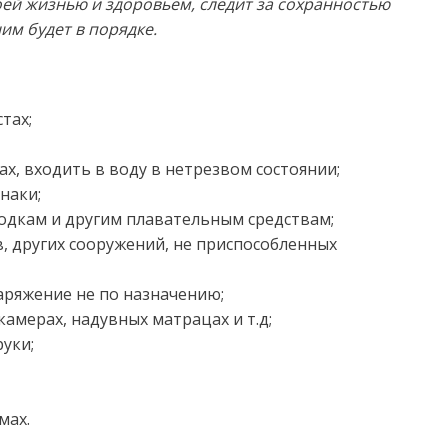
оей жизнью и здоровьем, следит за сохранностью
ним будет в порядке.
тах;
х, входить в воду в нетрезвом состоянии;
наки;
лодкам и другим плавательным средствам;
в, других сооружений, не приспособленных
аряжение не по назначению;
камерах, надувных матрацах и т.д;
уки;
мах.