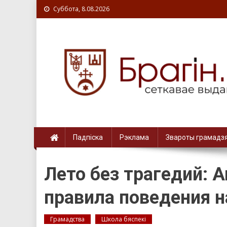
Суббота, 8.08.2026
Падпіска
Рэклама
Звароты грамадз
Лето без трагедий: 
правила поведения н
Грамадства
Школа бяспекі