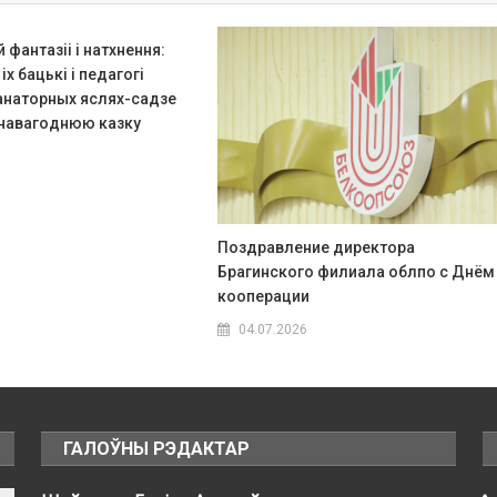
 фантазіі і натхнення:
х бацькі і педагогі
санаторных яслях-садзе
а навагоднюю казку
Поздравление директора
Брагинского филиала облпо с Днём
кооперации
04.07.2026
ГАЛОЎНЫ РЭДАКТАР