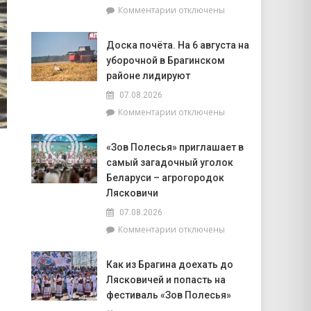
искусстве,
к
Комментарии
отключены
а
записи
Рыбам
Представители
стоит
Доска почёта. На 6 августа на
депутатского
прислушаться
уборочной в Брагинском
корпуса
к
во
районе лидируют
интуиции
главе
07.08.2026
с
к
Комментарии
отключены
председателем
записи
районного
Доска
Совета
«Зов Полесья» приглашает в
почёта.
депутатов
самый загадочный уголок
На
Инной
6
Беларуси – агрогородок
Михаленко
августа
Лясковичи
посетили
на
объекты
07.08.2026
уборочной
торговли
к
Комментарии
отключены
в
в
записи
Брагинском
сельской
«Зов
районе
местности
Как из Брагина доехать до
Полесья»
лидируют
Лясковичей и попасть на
приглашает
в
фестиваль «Зов Полесья»
самый