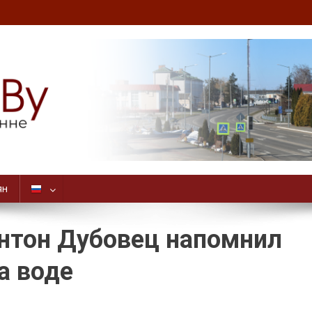
ян
Антон Дубовец напомнил
а воде