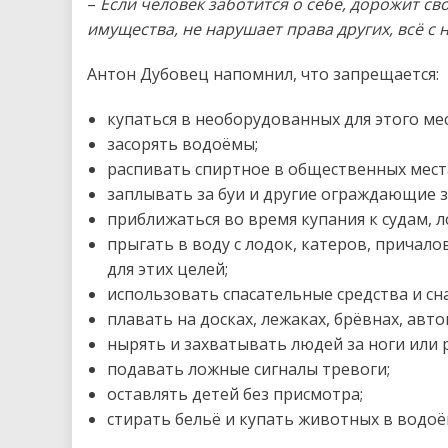
–
Если человек заботится о себе, дорожит св
имущества, не нарушает права других, всё с 
Антон Дубовец напомнил, что запрещается:
купаться в необорудованных для этого мес
засорять водоёмы;
распивать спиртное в общественных места
заплывать за буи и другие ограждающие з
приближаться во время купания к судам, 
прыгать в воду с лодок, катеров, причало
для этих целей;
использовать спасательные средства и сн
плавать на досках, лежаках, брёвнах, авто
нырять и захватывать людей за ноги или р
подавать ложные сигналы тревоги;
оставлять детей без присмотра;
стирать бельё и купать животных в водоё