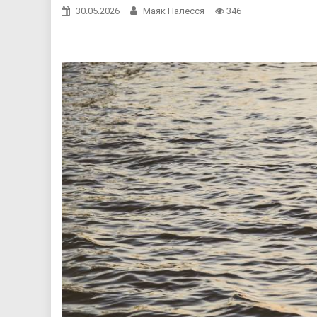
30.05.2026
Маяк Палесся
346