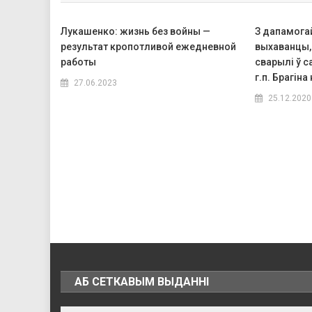
Лукашенко: жизнь без войны —
З дапамогай
результат кропотливой ежедневной
выхаванцы, і
работы
сварылі ў 
г.п. Брагін
27.06.2023
25.12.2020
АБ СЕТКАВЫМ ВЫДАННІ