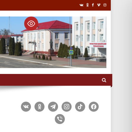
vkontakte
odnoklassniki
telegram
instagram
tiktok
facebook
viber