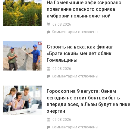
На Гомельщине зафиксировано
храма
Брагинщине
появление опасного сорняка –
с
амброзии полыннолистной
10
по
09.08.2026
12
к
Комментарии
отключены
августа
записи
пройдут
На
плановые
Строить на века: как филиал
Гомельщине
отключения
«Брагинский» меняет облик
зафиксировано
электроэнергии
Гомельщины
появление
опасного
09.08.2026
сорняка
к
Комментарии
отключены
–
записи
амброзии
Строить
полыннолистной
Гороскоп на 9 августа: Овнам
на
сегодня не стоит бояться быть
века:
впереди всех, а Львы будут на пике
как
филиал
энергии
«Брагинский»
09.08.2026
меняет
к
Комментарии
отключены
облик
записи
Гомельщины