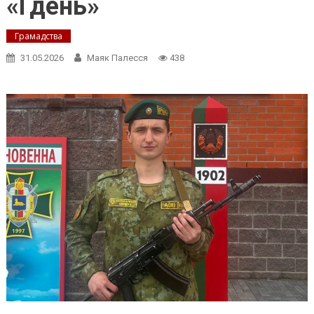
«Гдень»
Грамадства
31.05.2026
Маяк Палесся
438