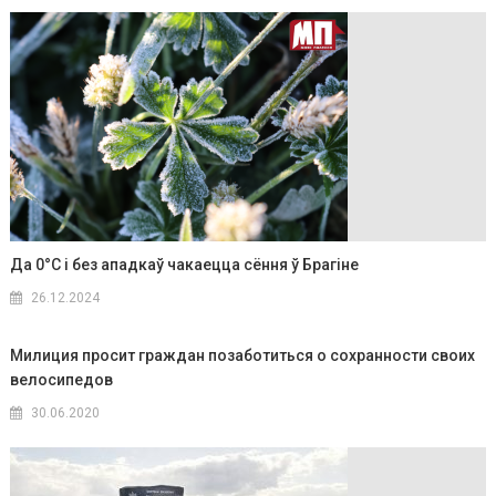
Да 0°C і без ападкаў чакаецца сёння ў Брагіне
26.12.2024
Милиция просит граждан позаботиться о сохранности своих
велосипедов
30.06.2020