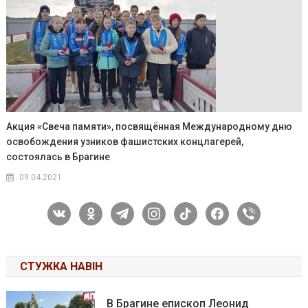
Акция «Свеча памяти», посвящённая Международному дню
освобождения узников фашистских концлагерей,
состоялась в Брагине
09.04.2021
vkontakte
odnoklassniki
telegram
instagram
tiktok
facebook
viber
СТУЖКА НАВІН
В Брагине епископ Леонид