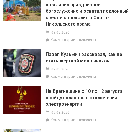
возглавил праздничное
богослужение и освятил поклонный
крест и колокольню Свято-
Никольского храма
09.08.2026
к
Комментарии
отключены
записи
В
Павел Кузьмин рассказал, как не
Брагине
стать жертвой мошенников
епископ
Леонид
09.08.2026
возглавил
к
Комментарии
отключены
праздничное
записи
богослужение
Павел
и
На Брагинщине с 10 по 12 августа
Кузьмин
освятил
пройдут плановые отключения
рассказал,
поклонный
электроэнергии
как
крест
не
и
09.08.2026
стать
колокольню
к
Комментарии
отключены
жертвой
Свято-
записи
мошенников
Никольского
На