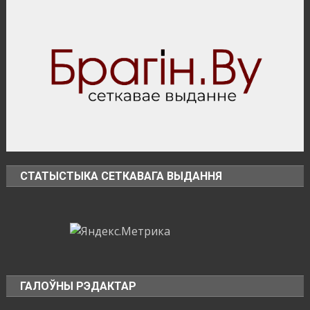
БПЛА
СТАТЫСТЫКА СЕТКАВАГА ВЫДАННЯ
ГАЛОЎНЫ РЭДАКТАР