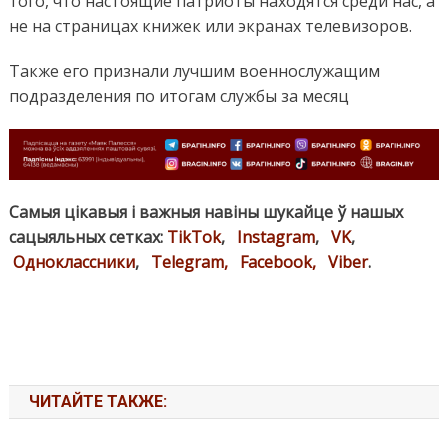
того, что настоящие патриоты находятся среди нас, а
не на страницах книжек или экранах телевизоров.
Также его признали лучшим военнослужащим
подразделения по итогам службы за месяц
Самыя цікавыя і важныя навіны шукайце ў нашых
сацыяльных сетках:
TikTok
,
Instagram
,
VK
,
Одноклассники
,
Telegram,
Facebook,
Viber
.
ЧИТАЙТЕ ТАКЖЕ: