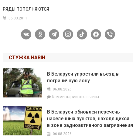
РЯДЫ ПОПОЛНЯЮТСЯ
05.03.2011
vkontakte
odnoklassniki
telegram
instagram
tiktok
facebook
viber
СТУЖКА НАВІН
В Беларуси упростили въезд в
пограничную зону
06.08.2026
к
Комментарии
отключены
записи
В
В Беларуси обновлен перечень
Беларуси
населенных пунктов, находящихся
упростили
в зоне радиоактивного загрязнения
въезд
в
06.08.2026