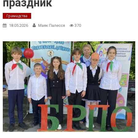
праздник
Грамадства
18.05.2026
Маяк Палесся
370