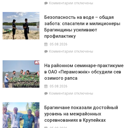
к
Комментарии
отключены
милиции
записи
Гороскоп
Безопасность на воде – общая
на
забота: спасатели и милиционеры
6
Брагинщины усиливают
августа:
Овнам
профилактику
вечером
05.08.2026
стоит
к
Комментарии
отключены
сходить
записи
на
Безопасность
прогулку,
На районном семинаре-практикуме
на
на
в ОАО «Пераможнік» обсудили сев
воде
Ракам
озимого рапса
–
нужно
общая
перестать
05.08.2026
забота:
брать
к
Комментарии
отключены
спасатели
на
записи
и
себя
На
милиционеры
чужие
Брагинчане показали достойный
районном
Брагинщины
проблемы
уровень на межрайонных
семинаре-
усиливают
соревнованиях в Крупейках
практикуме
профилактику
в