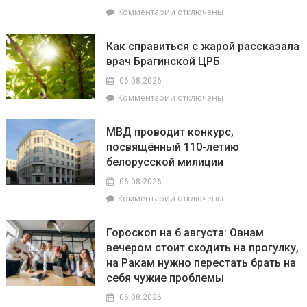
пограничную
к
Комментарии
отключены
зону
записи
В
Как справиться с жарой рассказала
Беларуси
врач Брагинской ЦРБ
обновлен
перечень
06.08.2026
населенных
к
Комментарии
отключены
пунктов,
записи
находящихся
Как
в
МВД проводит конкурс,
справиться
зоне
посвящённый 110-летию
с
радиоактивного
белорусской милиции
жарой
загрязнения
рассказала
06.08.2026
врач
к
Комментарии
отключены
Брагинской
записи
ЦРБ
МВД
Гороскоп на 6 августа: Овнам
проводит
вечером стоит сходить на прогулку,
конкурс,
на Ракам нужно перестать брать на
посвящённый
110-
себя чужие проблемы
летию
06.08.2026
белорусской