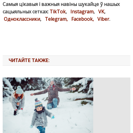
Самыя цікавыя і важныя навіны шукайце ў нашых
сацыяльных сетках:
TikTok
,
Instagram
,
VK
,
Одноклассники
,
Telegram,
Facebook,
Viber
.
ЧИТАЙТЕ ТАКЖЕ: