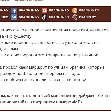
ние» стало ареной столкновения политики, читайте в
та «По существу»
 какие варианты занятости есть у школьников на
родителям
ка и его четвероногого товарища на пограничной
од продолжаем маршрут по улицам Брагина, которые
 пройдём по Школьной, свернём на Подол
ало в объектив журналиста и легло в основу
том, как не стать жертвой мошенников, дайджест Сети
мации читайте в очередном номере «МП».