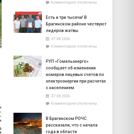
к
Комментарии
отключены
попасть
записи
на
Торговля
фестиваль
Есть и три тысячи! В
на
«Зов
Брагинском районе чествуют
селе
Полесья»
и
лидеров жатвы
перспективы
07.08.2026
БелОМО.
к
Комментарии
отключены
Александр
записи
Лукашенко
Есть
посещает
РУП «Гомельэнерго»
и
Вилейский
сообщает об изменении
три
район
тысячи!
номеров лицевых счетов по
В
электроэнергии при расчетах
Брагинском
с населением
районе
07.08.2026
чествуют
лидеров
к
Комментарии
отключены
жатвы
записи
РУП
В Брагинском РОЧС
«Гомельэнерго»
рассказали, что с начала
сообщает
об
года в области