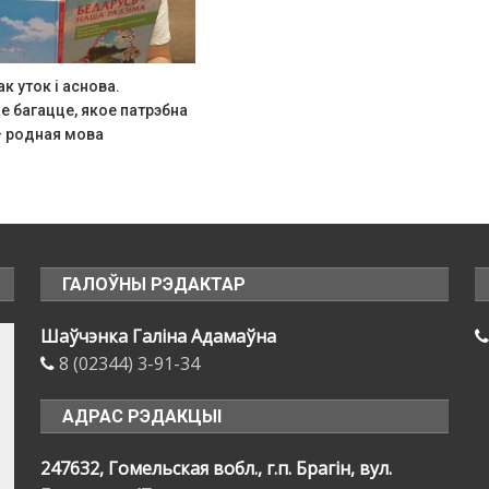
 уток і аснова.
 багацце, якое патрэбна
– родная мова
ГАЛОЎНЫ РЭДАКТАР
Шаўчэнка Галіна Адамаўна
8 (02344) 3-91-34
АДРАС РЭДАКЦЫІ
247632, Гомельская вобл., г.п. Брагін, вул.