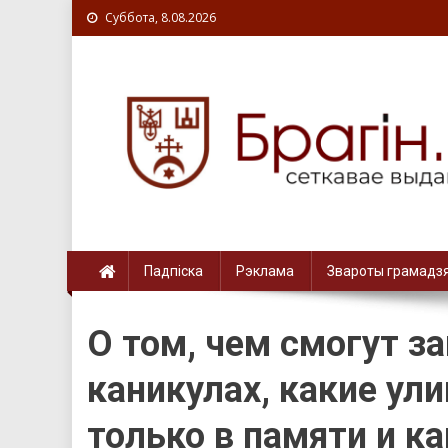
Суббота, 8.08.2026
Падпіска
Рэклама
Звароты грамадз
О том, чем смогут з
каникулах, какие ул
только в памяти и к