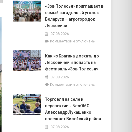
Доска
Совета
«Зов Полесья» приглашает в
почёта.
депутатов
самый загадочный уголок
На
Инной
6
Беларуси – агрогородок
Михаленко
августа
Лясковичи
посетили
на
объекты
07.08.2026
уборочной
торговли
к
Комментарии
отключены
в
в
записи
Брагинском
сельской
«Зов
районе
местности
Как из Брагина доехать до
Полесья»
лидируют
Лясковичей и попасть на
приглашает
в
фестиваль «Зов Полесья»
самый
07.08.2026
загадочный
к
Комментарии
отключены
уголок
записи
Беларуси
Как
–
Торговля на селе и
из
агрогородок
перспективы БелОМО.
Брагина
Лясковичи
доехать
Александр Лукашенко
до
посещает Вилейский район
Лясковичей
07.08.2026
и