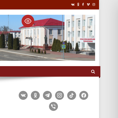
vkontakte
odnoklassniki
telegram
instagram
tiktok
facebook
viber