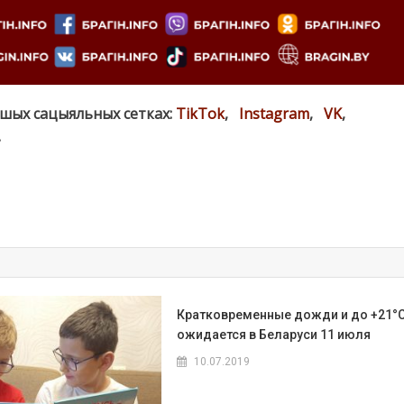
ашых сацыяльных сетках:
TikTok
,
Instagram
,
VK
,
.
Кратковременные дожди и до +21°
ожидается в Беларуси 11 июля
10.07.2019