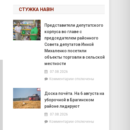
СТУЖКА НАВІН
Представители депутатского
корпуса во главе с
председателем районного
Совета депутатов Инной
Михаленко посетили
объекты торговли в сельской
местности
07.08.2026
к
Комментарии
отключены
записи
Представители
Доска почёта. На 6 августа на
депутатского
уборочной в Брагинском
корпуса
во
районе лидируют
главе
07.08.2026
с
к
Комментарии
отключены
председателем
записи
районного