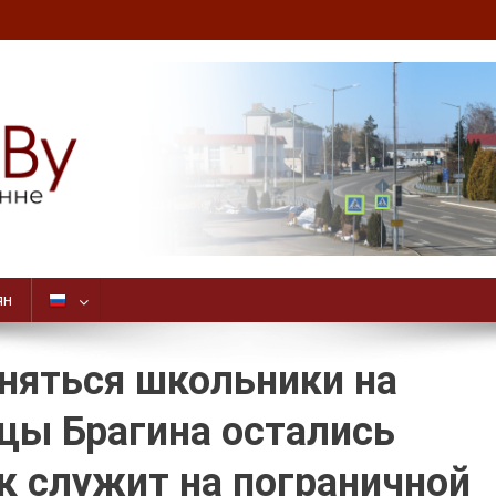
ян
аняться школьники на
ицы Брагина остались
ак служит на пограничной