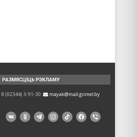
РАЗМЯСЦІЦЬ РЭКЛАМУ
8 (02344) 3-91-30
mayak@mail.gomel.by
vkontakte
odnoklassniki
telegram
instagram
tiktok
facebook
viber