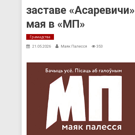
заставе «Асаревичи»
мая в «МП»
Грамадства
21.05.2026
Маяк Палесся
353