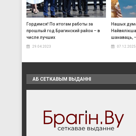
Гордимся! По итогам работы за
Нашых думак
прошлый год Брагинский район – в
Найвялікшае
числе лучших
шанаваць, 
29.04.2023
07.12.2025
АБ СЕТКАВЫМ ВЫДАННІ