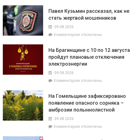
записи
В
Павел Кузьмин рассказал, как не
Брагине
стать жертвой мошенников
епископ
Леонид
09.08.2026
возглавил
к
Комментарии
отключены
праздничное
записи
богослужение
Павел
и
На Брагинщине с 10 по 12 августа
Кузьмин
освятил
пройдут плановые отключения
рассказал,
поклонный
электроэнергии
как
крест
не
и
09.08.2026
стать
колокольню
к
Комментарии
отключены
жертвой
Свято-
записи
мошенников
Никольского
На
На Гомельщине зафиксировано
храма
Брагинщине
появление опасного сорняка –
с
амброзии полыннолистной
10
по
09.08.2026
12
к
Комментарии
отключены
августа
записи
пройдут
На
плановые