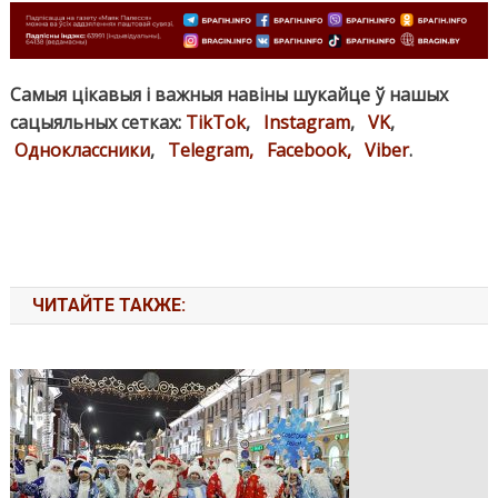
Самыя цікавыя і важныя навіны шукайце ў нашых
сацыяльных сетках:
TikTok
,
Instagram
,
VK
,
Одноклассники
,
Telegram,
Facebook,
Viber
.
ЧИТАЙТЕ ТАКЖЕ: