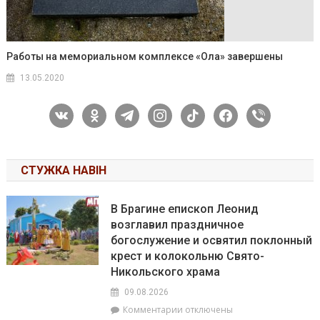
Работы на мемориальном комплексе «Ола» завершены
13.05.2020
vkontakte
odnoklassniki
telegram
instagram
tiktok
facebook
viber
СТУЖКА НАВІН
В Брагине епископ Леонид
возглавил праздничное
богослужение и освятил поклонный
крест и колокольню Свято-
Никольского храма
09.08.2026
к
Комментарии
отключены