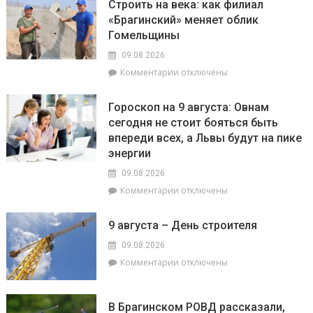
Строить на века: как филиал
Гомельщине
отключения
«Брагинский» меняет облик
зафиксировано
электроэнергии
Гомельщины
появление
опасного
09.08.2026
сорняка
к
Комментарии
отключены
–
записи
амброзии
Строить
полыннолистной
Гороскоп на 9 августа: Овнам
на
сегодня не стоит бояться быть
века:
впереди всех, а Львы будут на пике
как
филиал
энергии
«Брагинский»
09.08.2026
меняет
к
Комментарии
отключены
облик
записи
Гомельщины
Гороскоп
9 августа – День строителя
на
9
09.08.2026
августа:
к
Комментарии
отключены
Овнам
записи
сегодня
9
не
августа
В Брагинском РОВД рассказали,
стоит