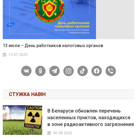
13 июля – День работников налоговых органов
13.07.2025
vkontakte
odnoklassniki
telegram
instagram
tiktok
facebook
viber
СТУЖКА НАВІН
В Беларуси обновлен перечень
населенных пунктов, находящихся
в зоне радиоактивного загрязнения
06.08.2026