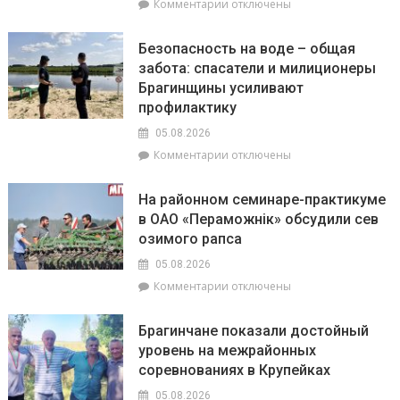
к
Комментарии
отключены
милиции
записи
Гороскоп
Безопасность на воде – общая
на
забота: спасатели и милиционеры
6
Брагинщины усиливают
августа:
Овнам
профилактику
вечером
05.08.2026
стоит
к
Комментарии
отключены
сходить
записи
на
Безопасность
прогулку,
На районном семинаре-практикуме
на
на
в ОАО «Пераможнік» обсудили сев
воде
Ракам
озимого рапса
–
нужно
общая
перестать
05.08.2026
забота:
брать
к
Комментарии
отключены
спасатели
на
записи
и
себя
На
милиционеры
чужие
Брагинчане показали достойный
районном
Брагинщины
проблемы
уровень на межрайонных
семинаре-
усиливают
соревнованиях в Крупейках
практикуме
профилактику
в
05.08.2026