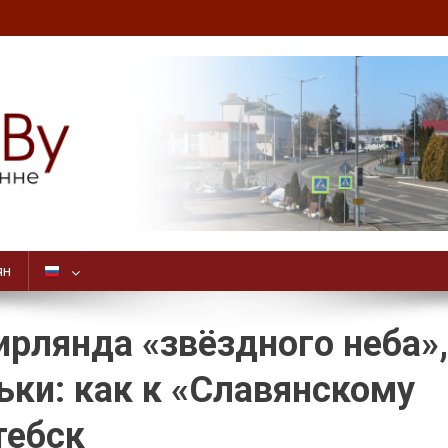
ян
рлянда «звёздного неба»,
ки: как к «Славянскому
тебск