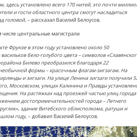
м, здесь установлено всего 170 нитей, это почти миллио
тели и гости областного центра смогут насладиться
д головой,
– рассказал Василий Белоусов.
м числе центральные магистрали.
те Фрунзе в этом году установлено около 50
 васильков бело-голубого цвета – символов «Славянског
рорайона Билево преобразился благодаря 22
необычной формы – красочным флагам-зигзагам. На
рлянды и зигзаги. На улице Ленина зигзаги получили 5
ого, Московском, улицах Калинина и Правды установлен
ещения. На растяжках над проезжей частью улиц города
ажением достопримечательностей города – Летнего
руглик», здание Витебского облисполкома, ратуши и
ошлом году,
– добавил Василий Белоусов.