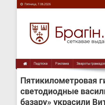
Пятница, 7.08.2026
Падпіска
Рэклама
Звароты грамадз
Пятикилометровая ги
светодиодные василь
базару» украсили Ви