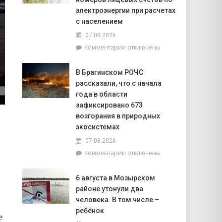
В
электроэнергии при расчетах
Брагинском
с населением
районе
07.08.2026
чествуют
лидеров
к
Комментарии
отключены
жатвы
записи
РУП
В Брагинском РОЧС
«Гомельэнерго»
рассказали, что с начала
сообщает
об
года в области
изменении
зафиксировано 673
номеров
возгорания в природных
лицевых
экосистемах
счетов
по
07.08.2026
электроэнергии
к
Комментарии
отключены
при
записи
расчетах
В
6 августа в Мозырском
с
Брагинском
населением
районе утонули два
РОЧС
рассказали,
человека. В том числе –
что
ребёнок
е
с