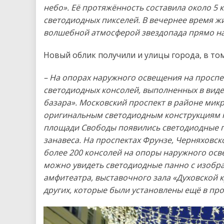
небо». Её протяжённость составила около 5 к
светодиодных пикселей. В вечернее время жи
волшебной атмосферой звездопада прямо на
Новый облик получили и улицы города, в то
– На опорах наружного освещения на проспек
светодиодных консолей, выполненных в виде
базара». Московский проспект в районе мик
оригинальным светодиодным конструкциям 
площади Свободы появились светодиодные ги
занавеса. На проспектах Фрунзе, Черняховск
более 200 консолей на опоры наружного осв
можно увидеть светодиодные панно с изобр
амфитеатра, выставочного зала «Духовской к
других, которые были установлены ещё в пр