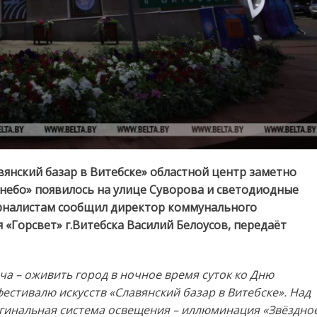
янский базар в Витебске» областной центр заметно
небо» появилось на улице Суворова и светодиодные
журналистам сообщил директор коммунального
«Горсвет» г.Витебска Василий Белоусов, передаёт
ча – оживить город в ночное время суток ко Дню
естивалю искусств «Славянский базар в Витебске». Над
гинальная система освещения – иллюминация «Звёздно