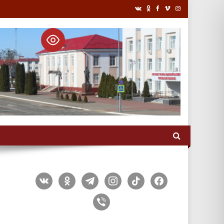
vkontakte
odnoklassniki
telegram
instagram
tiktok
facebook
viber