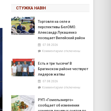
СТУЖКА НАВІН
Торговля на селе и
перспективы БелОМО.
Александр Лукашенко
посещает Вилейский район
07.08.2026
к
Комментарии
отключены
записи
Торговля
Есть и три тысячи! В
на
Брагинском районе чествуют
селе
и
лидеров жатвы
перспективы
07.08.2026
БелОМО.
к
Комментарии
отключены
Александр
записи
Лукашенко
Есть
посещает
РУП «Гомельэнерго»
и
Вилейский
сообщает об изменении
три
район
тысячи!
номеров лицевых счетов по