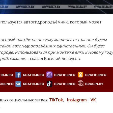
спользуется автогидроподъёмник, который может
ансовый платёж на покупку машины, остальное будем
а такой автогидроподъёмник единственный. Он будет
городе, использоваться при монтаже ёлки к Новому году
тройтехмаш»,
– сказал Василий Белоусов.
ашых сацыяльных сетках:
TikTok
,
Instagram
,
VK
,
.