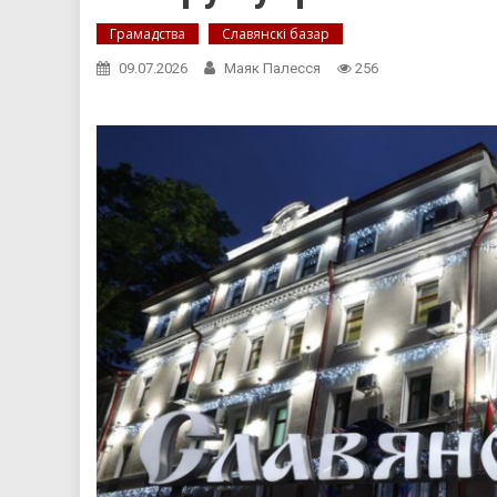
Грамадства
Славянскі базар
09.07.2026
Маяк Палесся
256