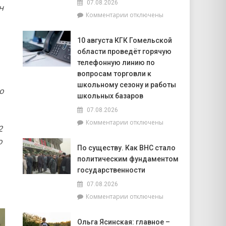
07.08.2026
начала
н
к
Комментарии
отключены
года
записи
в
6
области
10 августа КГК Гомельской
августа
зафиксировано
области проведёт горячую
в
673
Мозырском
телефонную линию по
возгорания
районе
в
вопросам торговли к
утонули
природных
школьному сезону и работы
о
два
экосистемах
школьных базаров
человека.
В
07.08.2026
том
к
Комментарии
отключены
2
числе
записи
–
о
10
По существу. Как ВНС стало
ребёнок
августа
политическим фундаментом
КГК
Гомельской
государственности
области
07.08.2026
проведёт
к
Комментарии
отключены
горячую
записи
телефонную
По
линию
Ольга Ясинская: главное –
существу.