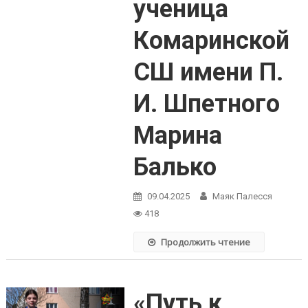
ученица
Комаринской
СШ имени П.
И. Шпетного
Марина
Балько
09.04.2025
Маяк Палесся
418
Продолжить чтение
«Путь к