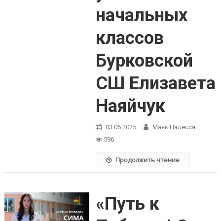
начальных
классов
Бурковской
СШ Елизавета
Наяйчук
03.05.2025
Маяк Палесся
596
Продолжить чтение
«Путь к