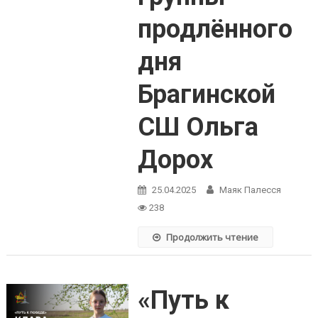
продлённого
дня
Брагинской
СШ Ольга
Дорох
25.04.2025
Маяк Палесся
238
Продолжить чтение
«Путь к