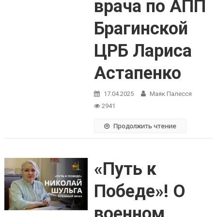
врача по АПП
Брагинской
ЦРБ Лариса
Астапенко
17.04.2025
Маяк Палесся
2941
Продолжить чтение
«Путь к
Победе»! О
военном