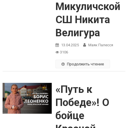
Микуличской
СШ Никита
Велигура
13.04.2025
Маяк Палесся
3106
Продолжить чтение
«Путь к
Победе»! О
бойце