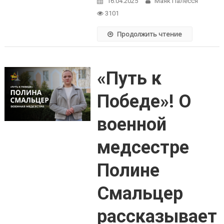
16.04.2025
Маяк Палесся
3101
Продолжить чтение
«Путь к
Победе»! О
военной
медсестре
Полине
Смальцер
рассказывает