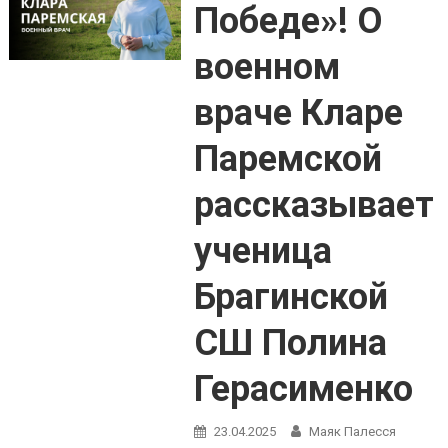
Победе»! О
военном
враче Кларе
Паремской
рассказывает
ученица
Брагинской
СШ Полина
Герасименко
23.04.2025
Маяк Палесся