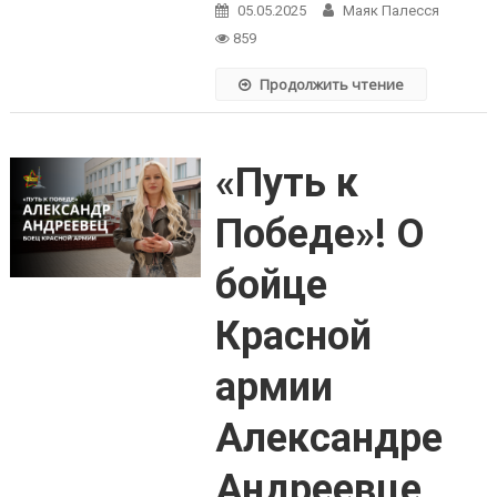
05.05.2025
Маяк Палесся
859
Продолжить чтение
«Путь к
Победе»! О
бойце
Красной
армии
Александре
Андреевце