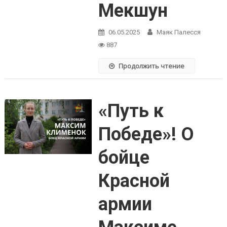
Мекшун
06.05.2025
Маяк Палесся
887
Продолжить чтение
«Путь к
Победе»! О
бойце
Красной
армии