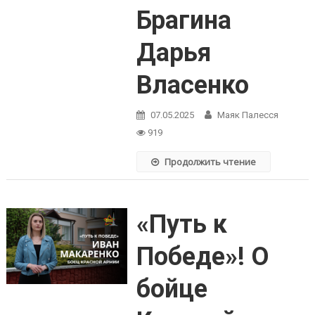
Брагина
Дарья
Власенко
07.05.2025
Маяк Палесся
919
Продолжить чтение
«Путь к
Победе»! О
бойце