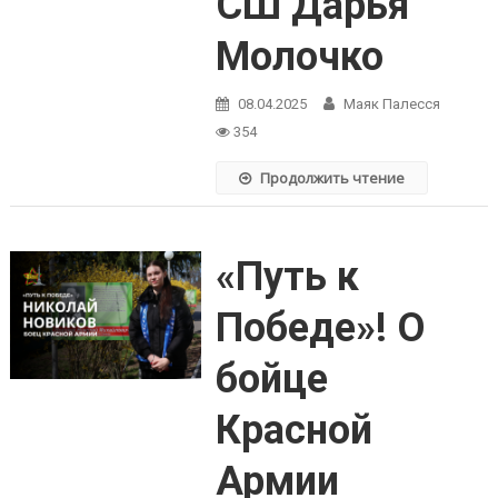
СШ Дарья
Молочко
08.04.2025
Маяк Палесся
354
Продолжить чтение
«Путь к
Победе»! О
бойце
Красной
Армии