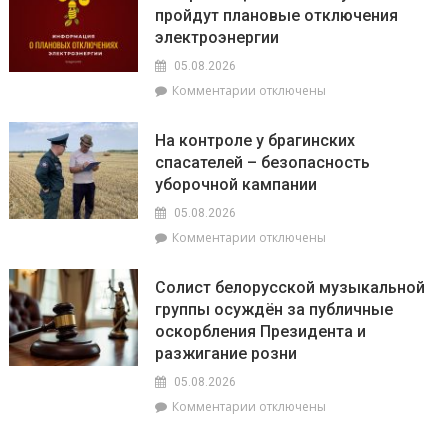
–
пройдут плановые отключения
граждан
полей
электроэнергии
его
05.08.2026
к
Комментарии
отключены
записи
На
На контроле у брагинских
Брагинщине
спасателей – безопасность
6
уборочной кампании
и
7
05.08.2026
августа
к
Комментарии
отключены
пройдут
записи
плановые
На
отключения
Солист белорусской музыкальной
контроле
электроэнергии
группы осуждён за публичные
у
оскорбления Президента и
брагинских
спасателей
разжигание розни
–
05.08.2026
безопасность
к
Комментарии
отключены
уборочной
записи
кампании
Солист