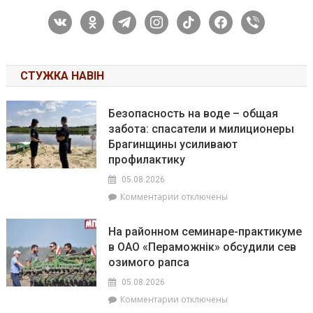
vkontakte
odnoklassniki
telegram
instagram
tiktok
facebook
viber
СТУЖКА НАВІН
Безопасность на воде – общая
забота: спасатели и милиционеры
Брагинщины усиливают
профилактику
05.08.2026
к
Комментарии
отключены
записи
Безопасность
На районном семинаре-практикуме
на
в ОАО «Пераможнік» обсудили сев
воде
озимого рапса
–
общая
05.08.2026
забота:
к
Комментарии
отключены
спасатели
записи