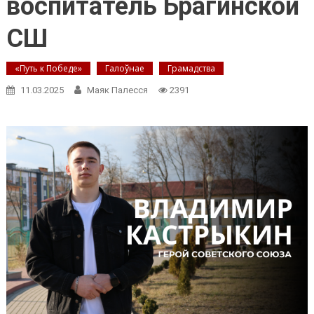
воспитатель Брагинской
СШ
«Путь к Победе»
Галоўнае
Грамадства
11.03.2025
Маяк Палесся
2391