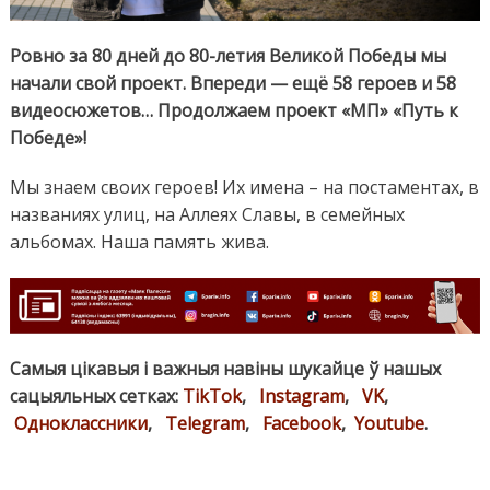
Ровно за 80 дней до 80-летия Великой Победы мы
начали свой проект. Впереди — ещё 58 героев и 58
видеосюжетов… Продолжаем проект «МП» «Путь к
Победе»!
Мы знаем своих героев! Их имена – на постаментах, в
названиях улиц, на Аллеях Славы, в семейных
альбомах. Наша память жива.
Самыя цікавыя і важныя навіны шукайце ў нашых
сацыяльных сетках:
TikTok
,
Instagram
,
VK
,
Одноклассники
,
Telegram
,
Facebook
,
Youtube
.