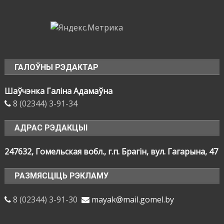
ГАЛОЎНЫ РЭДАКТАР
Шаўчэнка Галіна Адамаўна
8 (02344) 3-91-34
АДРАС РЭДАКЦЫІ
247632, Гомельская вобл., г.п. Брагін, вул. Гагарына, 47
РАЗМЯСЦІЦЬ РЭКЛАМУ
8 (02344) 3-91-30
mayak@mail.gomel.by