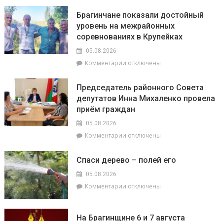
и
На
милиционеры
Брагинчане показали достойный
районном
Брагинщины
уровень на межрайонных
семинаре-
усиливают
соревнованиях в Крупейках
практикуме
профилактику
в
05.08.2026
ОАО
к
Комментарии
отключены
«Пераможнік»
записи
обсудили
Брагинчане
сев
Председатель районного Совета
показали
озимого
депутатов Инна Михаленко провела
достойный
рапса
приём граждан
уровень
на
05.08.2026
межрайонных
к
Комментарии
отключены
соревнованиях
записи
в
Председатель
Крупейках
Спаси дерево – полей его
районного
Совета
05.08.2026
депутатов
к
Комментарии
отключены
Инна
записи
Михаленко
Спаси
провела
дерево
На Брагинщине 6 и 7 августа
приём