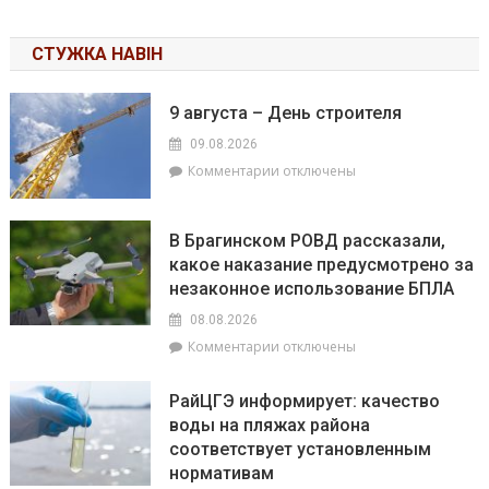
СТУЖКА НАВІН
9 августа – День строителя
09.08.2026
к
Комментарии
отключены
записи
9
августа
В Брагинском РОВД рассказали,
–
какое наказание предусмотрено за
День
незаконное использование БПЛА
строителя
08.08.2026
к
Комментарии
отключены
записи
В
РайЦГЭ информирует: качество
Брагинском
воды на пляжах района
РОВД
соответствует установленным
рассказали,
какое
нормативам