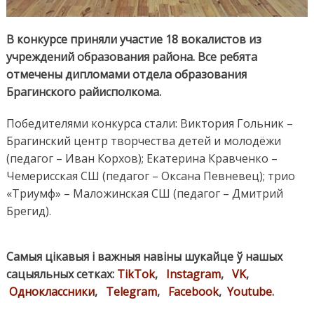
В конкурсе приняли участие 18 вокалистов из
учреждений образования района. Все ребята
отмечены дипломами отдела образования
Брагинского райисполкома.
Победителями конкурса стали: Виктория Гольник –
Брагинский центр творчества детей и молодёжи
(педагог – Иван Корхов); Екатерина Кравченко –
Чемерисская СШ (педагог – Оксана Певневец); трио
«Триумф» – Маложинская СШ (педагог – Дмитрий
Брегид).
Самыя цікавыя і важныя навіны шукайце ў нашых
сацыяльных сетках:
TikTok
,
Instagram
,
VK
,
Одноклассники
,
Telegram
,
Facebook
,
Youtube
.