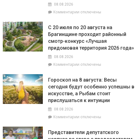
наказание
08.08.2026
предусмотрено
к
Комментарии
отключены
за
записи
незаконное
РайЦГЭ
использование
С 20 июля по 20 августа на
информирует:
БПЛА
Брагинщине проходит районный
качество
смотр-конкурс «Лучшая
воды
на
придомовая территория 2026 года»
пляжах
08.08.2026
района
к
Комментарии
отключены
соответствует
записи
установленным
С
нормативам
Гороскоп на 8 августа: Весы
20
сегодня будут особенно успешны в
июля
искусстве, а Рыбам стоит
по
20
прислушаться к интуиции
августа
08.08.2026
на
к
Комментарии
отключены
Брагинщине
записи
проходит
Гороскоп
районный
Представители депутатского
на
смотр-