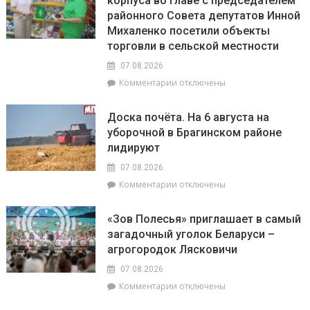
корпуса во главе с председателем
8
конкурс
районного Совета депутатов Инной
августа:
«Лучшая
Весы
Михаленко посетили объекты
придомовая
сегодня
территория
торговли в сельской местности
будут
2026
07.08.2026
особенно
года»
успешны
к
Комментарии
отключены
в
записи
искусстве,
Представители
Доска почёта. На 6 августа на
а
депутатского
уборочной в Брагинском районе
Рыбам
корпуса
лидируют
стоит
во
прислушаться
главе
07.08.2026
к
с
к
Комментарии
отключены
интуиции
председателем
записи
районного
Доска
Совета
«Зов Полесья» приглашает в самый
почёта.
депутатов
загадочный уголок Беларуси –
На
Инной
агрогородок Лясковичи
6
Михаленко
августа
посетили
07.08.2026
на
объекты
к
Комментарии
отключены
уборочной
торговли
записи
в
в