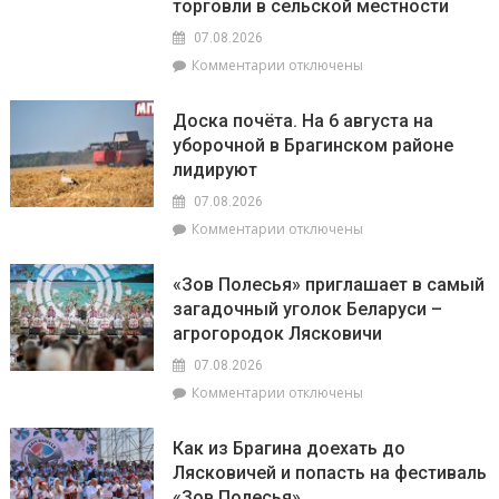
торговли в сельской местности
будут
07.08.2026
особенно
успешны
к
Комментарии
отключены
в
записи
искусстве,
Представители
Доска почёта. На 6 августа на
а
депутатского
уборочной в Брагинском районе
Рыбам
корпуса
лидируют
стоит
во
прислушаться
главе
07.08.2026
к
с
к
Комментарии
отключены
интуиции
председателем
записи
районного
Доска
Совета
«Зов Полесья» приглашает в самый
почёта.
депутатов
загадочный уголок Беларуси –
На
Инной
агрогородок Лясковичи
6
Михаленко
августа
посетили
07.08.2026
на
объекты
к
Комментарии
отключены
уборочной
торговли
записи
в
в
«Зов
Брагинском
сельской
Как из Брагина доехать до
Полесья»
районе
местности
Лясковичей и попасть на фестиваль
приглашает
лидируют
«Зов Полесья»
в