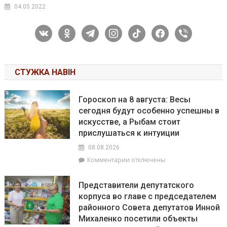
04.05.2022
vkontakte
odnoklassniki
telegram
instagram
tiktok
facebook
viber
СТУЖКА НАВІН
Гороскоп на 8 августа: Весы
сегодня будут особенно успешны в
искусстве, а Рыбам стоит
прислушаться к интуиции
08.08.2026
к
Комментарии
отключены
записи
Гороскоп
Представители депутатского
на
корпуса во главе с председателем
8
районного Совета депутатов Инной
августа:
Весы
Михаленко посетили объекты
сегодня