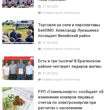
самый
07.08.2026
загадочный
к
Комментарии
отключены
уголок
записи
Беларуси
Как
–
Торговля на селе и перспективы
из
агрогородок
БелОМО. Александр Лукашенко
Брагина
Лясковичи
посещает Вилейский район
доехать
до
07.08.2026
Лясковичей
к
Комментарии
отключены
и
записи
попасть
Торговля
на
Есть и три тысячи! В Брагинском
на
фестиваль
районе чествуют лидеров жатвы
селе
«Зов
и
Полесья»
07.08.2026
перспективы
к
Комментарии
отключены
БелОМО.
записи
Александр
Есть
Лукашенко
РУП «Гомельэнерго» сообщает об
и
посещает
изменении номеров лицевых
три
Вилейский
счетов по электроэнергии при
тысячи!
район
В
расчетах с населением