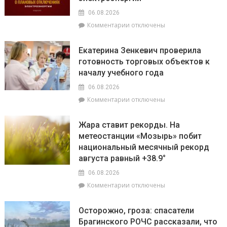
впереди
нужно
на
06.08.2026
выключать
уборочной
к
Комментарии
отключены
телефон
кампании
записи
во
и
На
время
как
Екатерина Зенкевич проверила
Брагинщине
грозы
принять
готовность торговых объектов к
7
участие
началу учебного года
августа
конкурсе
пройдут
на
06.08.2026
плановые
лучшую
к
Комментарии
отключены
отключения
придомовую
записи
электроэнергии
территорию
Екатерина
Жара ставит рекорды. На
читайте
Зенкевич
метеостанции «Мозырь» побит
7
проверила
августа
национальный месячный рекорд
готовность
в
торговых
августа равный +38.9°
«МП»
объектов
06.08.2026
к
к
Комментарии
отключены
началу
записи
учебного
Жара
года
Осторожно, гроза: спасатели
ставит
Брагинского РОЧС рассказали, что
рекорды.