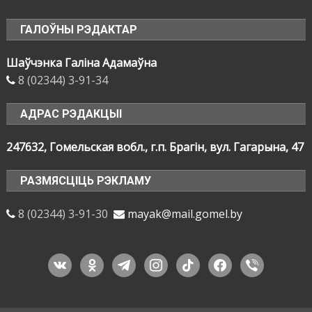
ГАЛОЎНЫ РЭДАКТАР
Шаўчэнка Галіна Адамаўна
8 (02344) 3-91-34
АДРАС РЭДАКЦЫІ
247632, Гомельская вобл., г.п. Брагін, вул. Гагарына, 47
РАЗМЯСЦІЦЬ РЭКЛАМУ
8 (02344) 3-91-30
mayak@mail.gomel.by
vkontakte
odnoklassniki
telegram
instagram
tiktok
facebook
viber