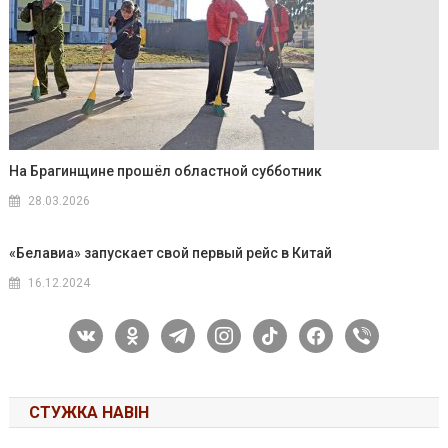
На Брагинщине прошёл областной субботник
28.03.2026
«Белавиа» запускает свой первый рейс в Китай
16.12.2024
vkontakte
odnoklassniki
telegram
instagram
tiktok
facebook
viber
СТУЖКА НАВІН