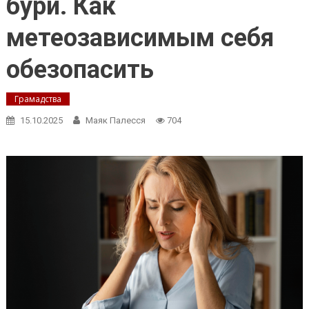
бури. Как
метеозависимым себя
обезопасить
Грамадства
15.10.2025
Маяк Палесся
704