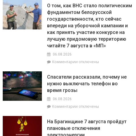
О том, как ВНС стало политическим
фундаментом белорусской
государственности, кто сейчас
впереди на уборочной кампании и
как принять участие конкурсе на
лучшую придомовую территорию
читайте 7 августа в «МП»
06.08.2026
к
Комментарии
отключены
записи
О
Спасатели рассказали, почему не
том,
нужно выключать телефон во
как
время грозы
ВНС
стало
06.08.2026
политическим
к
Комментарии
отключены
фундаментом
записи
белорусской
Спасатели
государственности,
На Брагинщине 7 августа пройдут
рассказали,
кто
плановые отключения
почему
сейчас
электроэнергии
не